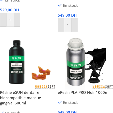
En stock
En stock
529,00
DH
549,00
DH
Ajouter Au Panier
Ajouter Au Panier
Résine eSUN dentaire
eResin PLA PRO Noir 1000ml
biocompatible masque
En stock
gingival 500ml
549,00
DH