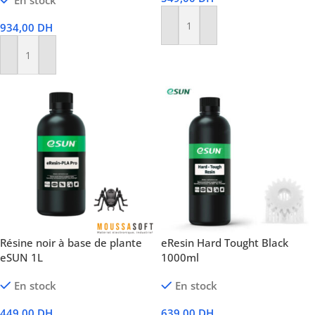
En stock
934,00
DH
Ajouter Au Panier
Ajouter Au Panier
Résine noir à base de plante
eResin Hard Tought Black
eSUN 1L
1000ml
En stock
En stock
449,00
DH
639,00
DH