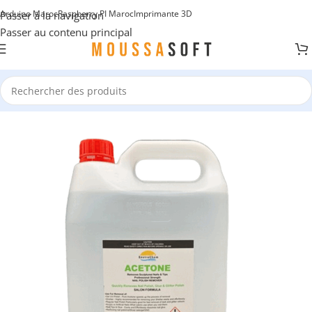
Arduino Maroc
Raspberry PI Maroc
Imprimante 3D
Passer à la navigation
Passer au contenu principal