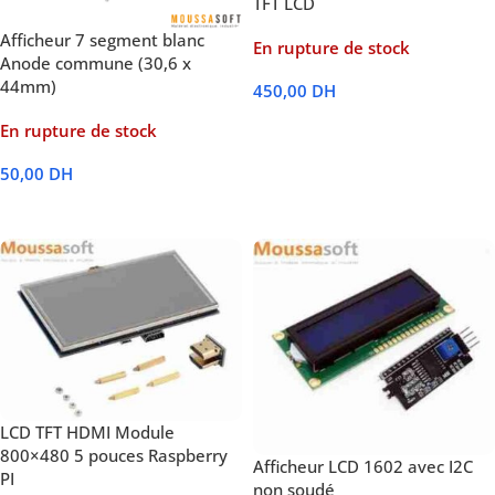
TFT LCD
Afficheur 7 segment blanc
En rupture de stock
Anode commune (30,6 x
44mm)
450,00
DH
Lire La Suite
En rupture de stock
50,00
DH
Lire La Suite
LCD TFT HDMI Module
800×480 5 pouces Raspberry
Afficheur LCD 1602 avec I2C
PI
non soudé