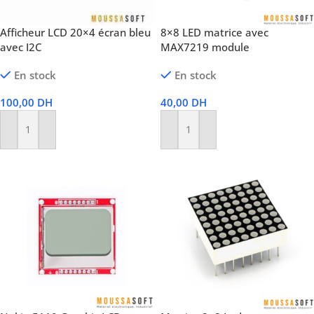
Afficheur LCD 20×4 écran bleu
8×8 LED matrice avec
avec I2C
MAX7219 module
En stock
En stock
100,00
DH
40,00
DH
Ajouter Au Panier
Ajouter Au Panier