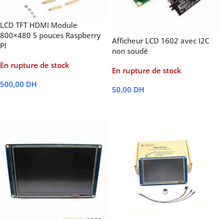
LCD TFT HDMI Module
800×480 5 pouces Raspberry
Afficheur LCD 1602 avec I2C
PI
non soudé
En rupture de stock
En rupture de stock
500,00
DH
50,00
DH
Lire La Suite
Lire La Suite