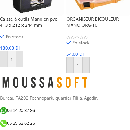
Caisse à outils Mano en pvc
ORGANISEUR BICOULEUR
413 x 212 x 244 mm
MANO ORG-10
En stock
En stock
180,00
DH
54,00
DH
Ajouter Au Panier
Ajouter Au Panier
Bureau TA202 Technopark, quartier Tilila, Agadir.
06 14 20 87 86
05 25 62 62 25