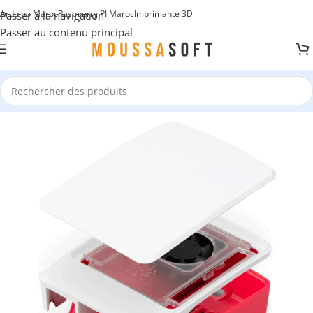
Arduino Maroc
Raspberry PI Maroc
Imprimante 3D
Passer à la navigation
Passer au contenu principal