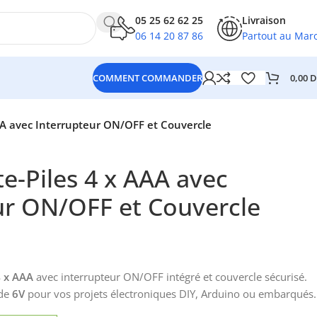
05 25 62 62 25
Livraison
06 14 20 87 86
Partout au Mar
0,00
D
COMMENT COMMANDER
AAA avec Interrupteur ON/OFF et Couvercle
te-Piles 4 x AAA avec
ur ON/OFF et Couvercle
4 x AAA
avec interrupteur ON/OFF intégré et couvercle sécurisé.
 de
6V
pour vos projets électroniques DIY, Arduino ou embarqués.