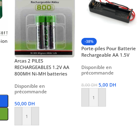
-ion
-38%
Porte-piles Pour Batterie
Rechargeable AA 1.5V
Arcas 2 PILES
RECHARGEABLES 1.2V AA
Disponible en
précommande
800MH Ni-MH batteries
5,00
DH
8,00
DH
Disponible en
précommande
Ajouter Au Panier
50,00
DH
Ajouter Au Panier