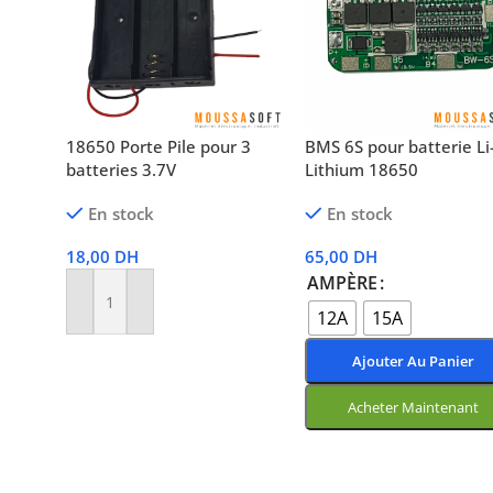
18650 Porte Pile pour 3
BMS 6S pour batterie Li
batteries 3.7V
Lithium 18650
En stock
En stock
18,00
DH
65,00
DH
AMPÈRE
Ajouter Au Panier
12A
15A
Ajouter Au Panier
Acheter Maintenant
Choix Des Options