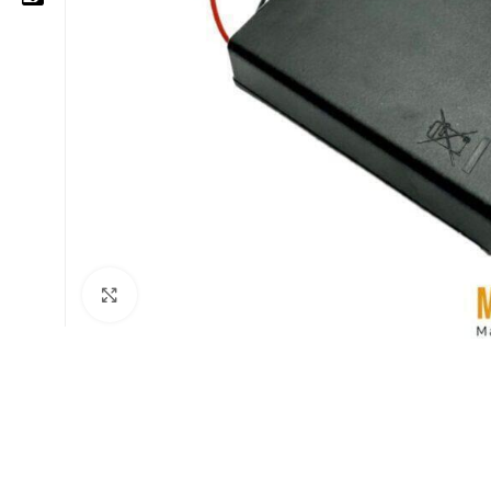
05 25 62 62 25
06 14 20 87 86
contact@moussasoft.com
moussasoft.diy
moussasoft
Cliquez pour agrandir