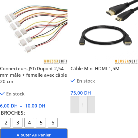
Connecteurs JST/Dupont 2,54
Câble Mini HDMI 1,5M
mm mâle + femelle avec câble
En stock
20 cm
75,00
DH
En stock
6,00
DH
–
10,00
DH
Ajouter Au Panier
BROCHES
2
3
4
5
6
Ajouter Au Panier