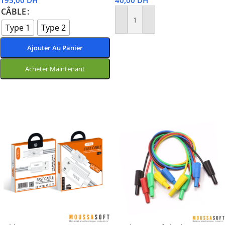
195,00
DH
40,00
DH
CÂBLE
Ajouter Au Panier
Type 1
Type 2
Ajouter Au Panier
Acheter Maintenant
Choix Des Options