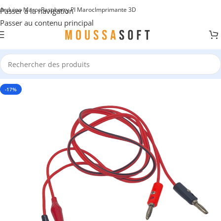
Arduino Maroc
Raspberry PI Maroc
Imprimante 3D
Passer à la navigation
Passer au contenu principal
-17%