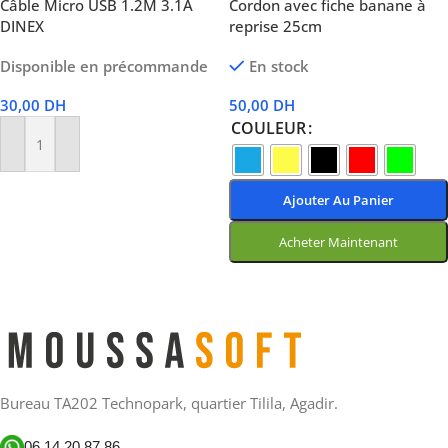
Câble Micro USB 1.2M 3.1A
Cordon avec fiche banane à
DINEX
reprise 25cm
Disponible en précommande
En stock
30,00
DH
50,00
DH
COULEUR
Ajouter Au Panier
Ajouter Au Panier
Acheter Maintenant
Choix Des Options
Bureau TA202 Technopark, quartier Tilila, Agadir.
06 14 20 87 86