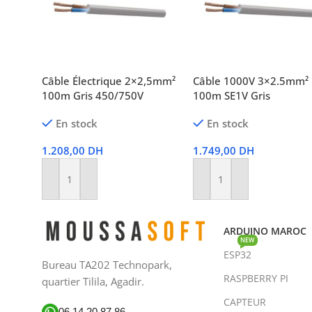
Câble Électrique 2×2,5mm²
Câble 1000V 3×2.5mm²
100m Gris 450/750V
100m SE1V Gris
En stock
En stock
1.208,00
DH
1.749,00
DH
Ajouter Au Panier
Ajouter Au Panier
ARDUINO MAROC
NEW
ESP32
Bureau TA202 Technopark,
RASPBERRY PI
quartier Tilila, Agadir.
CAPTEUR
06 14 20 87 86