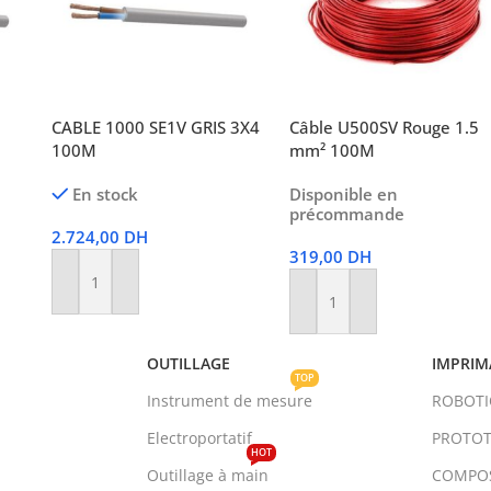
CABLE 1000 SE1V GRIS 3X4
Câble U500SV Rouge 1.5
100M
mm² 100M
En stock
Disponible en
précommande
2.724,00
DH
319,00
DH
Ajouter Au Panier
Ajouter Au Panier
OUTILLAGE
IMPRIM
TOP
Instrument de mesure
ROBOT
Electroportatif
PROTOT
HOT
Outillage à main
COMPO