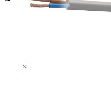
05 25 62 62 25
06 14 20 87 86
contact@moussasoft.com
moussasoft.diy
moussasoft
Cliquez pour agrandir