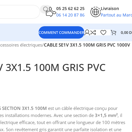
05 25 62 62 25
Livraison
06 14 20 87 86
Partout au Mar
0,00
D
COMMENT COMMANDER
ccessoires électriques
/
CABLE SE1V 3X1.5 100M GRIS PVC 1000V
 3X1.5 100M GRIS PVC
S SECTION 3X1.5 100M
est un câble électrique conçu pour
s installations modernes. Avec une section de
3×1,5 mm²
, il
lectrique efficace, tout en offrant une longueur de 100 mètres
. Son revêtement gris garantit une parfaite isolation et une