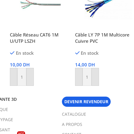
Câble Réseau CAT6 1M
Câble LY 7P 1M Multicore
U/UTP LSZH
Cuivre PVC
En stock
En stock
10,00
DH
14,00
DH
Ajouter Au Panier
Ajouter Au Panier
ANTE 3D
DEVENIR REVENDEUR
IQUE
CATALOGUE
YPAGE
A PROPOS
SANT
HOT