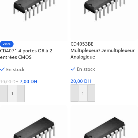
CD4053BE
-30%
Multiplexeur/Démultiplexeur
CD4071 4 portes OR à 2
Analogique
entrées CMOS
En stock
En stock
20,00
DH
7,00
DH
10,00
DH
Ajouter Au Panier
Ajouter Au Panier