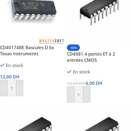
CD40174BE Bascules D 6x
-40%
Texas Instruments
CD4081 4 portes ET à 2
entrées CMOS
En stock
En stock
12,00
DH
6,00
DH
10,00
DH
Ajouter Au Panier
Ajouter Au Panier