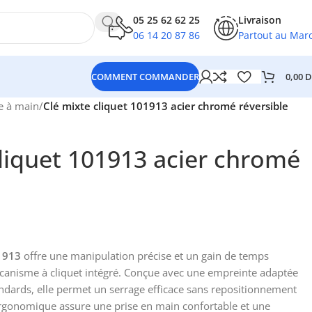
05 25 62 62 25
Livraison
06 14 20 87 86
Partout au Mar
0,00
D
COMMENT COMMANDER
e à main
/
Clé mixte cliquet 101913 acier chromé réversible
cliquet 101913 acier chromé
01913
offre une manipulation précise et un gain de temps
mécanisme à cliquet intégré. Conçue avec une empreinte adaptée
ndards, elle permet un serrage efficace sans repositionnement
ergonomique assure une prise en main confortable et une