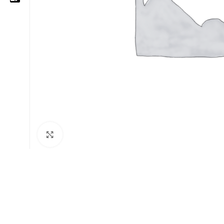
05 25 62 62 25
06 14 20 87 86
contact@moussasoft.com
moussasoft.diy
moussasoft
Cliquez pour agrandir