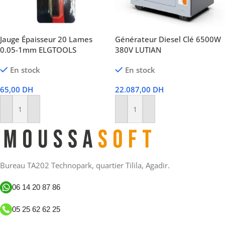
Jauge Épaisseur 20 Lames
Générateur Diesel Clé 6500W
0.05-1mm ELGTOOLS
380V LUTIAN
En stock
En stock
65,00
DH
22.087,00
DH
Ajouter Au Panier
Ajouter Au Panier
Bureau TA202 Technopark, quartier Tilila, Agadir.
06 14 20 87 86
05 25 62 62 25