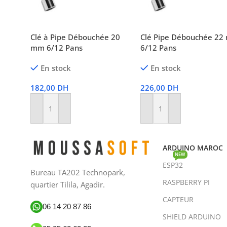
Clé à Pipe Débouchée 20
Clé Pipe Débouchée 2
mm 6/12 Pans
6/12 Pans
En stock
En stock
182,00
DH
226,00
DH
Ajouter Au Panier
Ajouter Au Panier
ARDUINO MAROC
NEW
ESP32
Bureau TA202 Technopark,
RASPBERRY PI
quartier Tilila, Agadir.
CAPTEUR
06 14 20 87 86
SHIELD ARDUINO