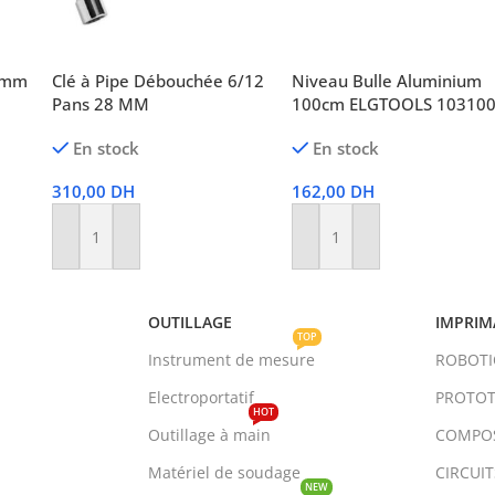
2 mm
Clé à Pipe Débouchée 6/12
Niveau Bulle Aluminium
Pans 28 MM
100cm ELGTOOLS 10310
En stock
En stock
310,00
DH
162,00
DH
Ajouter Au Panier
Ajouter Au Panier
OUTILLAGE
IMPRIM
TOP
Instrument de mesure
ROBOT
Electroportatif
PROTOT
HOT
Outillage à main
COMPO
Matériel de soudage
CIRCUI
NEW