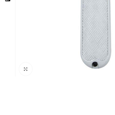
05 25 62 62 25
06 14 20 87 86
contact@moussasoft.com
moussasoft.diy
moussasoft
Cliquez pour agrandir