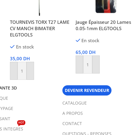
TOURNEVIS TORX T27 LAME
Jauge Épaisseur 20 Lames
0
CV MANCH BIMATIER
0.05-1mm ELGTOOLS
ELGTOOLS
En stock
En stock
65,00
DH
35,00
DH
Ajouter Au Panier
Ajouter Au Panier
ANTE 3D
DEVENIR REVENDEUR
IQUE
CATALOGUE
YPAGE
A PROPOS
SANT
HOT
CONTACT
TS INTEGRES
QUESTIONS - REPONSES