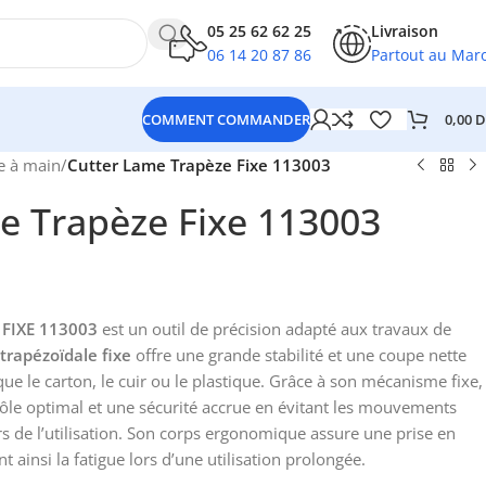
05 25 62 62 25
Livraison
06 14 20 87 86
Partout au Mar
0,00
D
COMMENT COMMANDER
e à main
/
Cutter Lame Trapèze Fixe 113003
e Trapèze Fixe 113003
FIXE 113003
est un outil de précision adapté aux travaux de
trapézoïdale fixe
offre une grande stabilité et une coupe nette
que le carton, le cuir ou le plastique. Grâce à son mécanisme fixe,
trôle optimal et une sécurité accrue en évitant les mouvements
rs de l’utilisation. Son corps ergonomique assure une prise en
 ainsi la fatigue lors d’une utilisation prolongée.