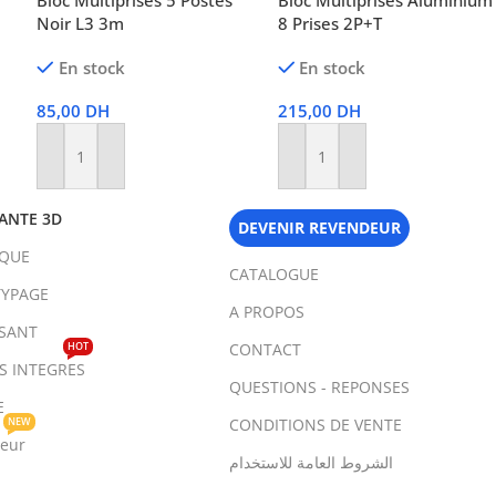
Bloc Multiprises 5 Postes
Bloc Multiprises Aluminium
Noir L3 3m
8 Prises 2P+T
En stock
En stock
85,00
DH
215,00
DH
Ajouter Au Panier
Ajouter Au Panier
ANTE 3D
DEVENIR REVENDEUR
IQUE
CATALOGUE
YPAGE
A PROPOS
SANT
HOT
CONTACT
TS INTEGRES
QUESTIONS - REPONSES
E
NEW
CONDITIONS DE VENTE
teur
الشروط العامة للاستخدام