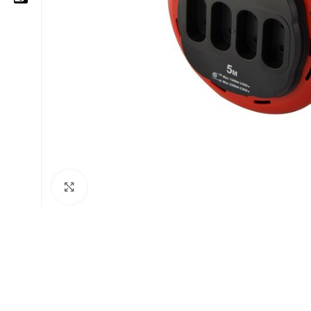
05 25 62 62 25
06 14 20 87 86
contact@moussasoft.com
moussasoft.diy
moussasoft
Cliquez pour agrandir