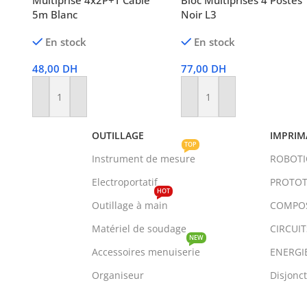
e
Multiprise 4x2P+T Câble
Bloc Multiprises 4 Postes
5m Blanc
Noir L3
En stock
En stock
48,00
DH
77,00
DH
Ajouter Au Panier
Ajouter Au Panier
OUTILLAGE
IMPRIM
TOP
Instrument de mesure
ROBOT
Electroportatif
PROTOT
HOT
Outillage à main
COMPO
Matériel de soudage
CIRCUI
NEW
Accessoires menuiserie
ENERGI
Organiseur
Disjonc