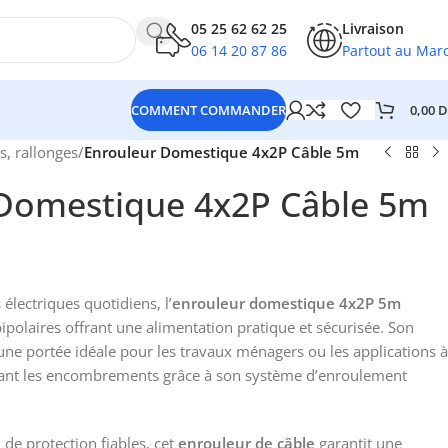
05 25 62 62 25
Livraison
06 14 20 87 86
Partout au Mar
0,00
D
COMMENT COMMANDER
s, rallonges
/
Enrouleur Domestique 4x2P Câble 5m
Domestique 4x2P Câble 5m
électriques quotidiens, l’
enrouleur domestique 4x2P 5m
ipolaires offrant une alimentation pratique et sécurisée. Son
une portée idéale pour les travaux ménagers ou les applications à
sant les encombrements grâce à son système d’enroulement
de protection fiables, cet
enrouleur de câble
garantit une