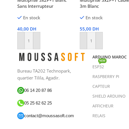
Multiprise 3x2P+T Blanc
Multiprise 3x2P+T Câbl
Sans Interrupteur
3m Blanc
En stock
En stock
40,00
DH
55,00
DH
Ajouter Au Panier
Ajouter Au Panier
ARDUINO MAROC
NEW
ESP32
Bureau TA202 Technopark,
RASPBERRY PI
quartier Tilila, Agadir.
CAPTEUR
06 14 20 87 86
SHIELD ARDUINO
05 25 62 62 25
AFFICHEUR
RELAIS
contact@moussasoft.com