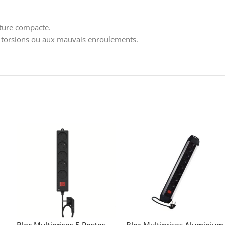
cture compacte.
ux torsions ou aux mauvais enroulements.