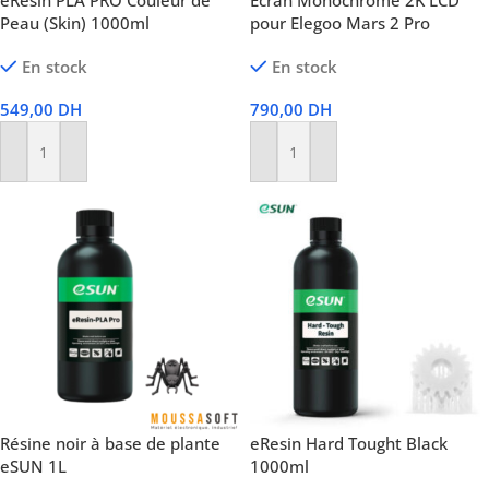
eResin PLA PRO Couleur de
Écran Monochrome 2K LCD
Peau (Skin) 1000ml
pour Elegoo Mars 2 Pro
En stock
En stock
549,00
DH
790,00
DH
Ajouter Au Panier
Ajouter Au Panier
Résine noir à base de plante
eResin Hard Tought Black
eSUN 1L
1000ml