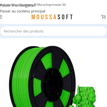
Arduino Maroc
Raspberry PI Maroc
Imprimante 3D
Passer à la navigation
Passer au contenu principal