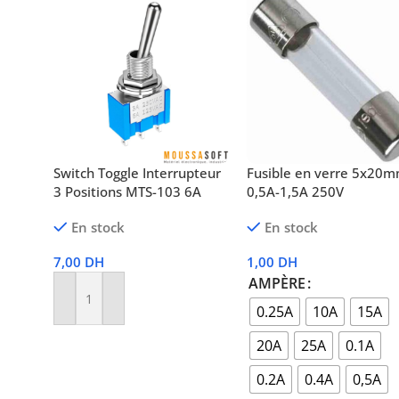
Switch Toggle Interrupteur
Fusible en verre 5x20
3 Positions MTS-103 6A
0,5A-1,5A 250V
En stock
En stock
7,00
DH
1,00
DH
AMPÈRE
Ajouter Au Panier
0.25A
10A
15A
20A
25A
0.1A
0.2A
0.4A
0,5A