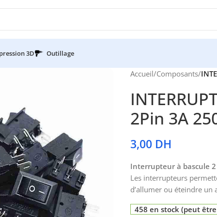
pression 3D
Outillage
Accueil
/
Composants
/
INT
INTERRUP
2Pin 3A 25
3,00
DH
Interrupteur à bascule
Les interrupteurs permette
d’allumer ou éteindre un 
458 en stock (peut êt