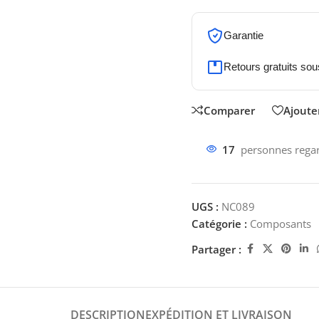
Garantie
Retours gratuits sou
Comparer
Ajouter
17
personnes regar
UGS :
NC089
Catégorie :
Composants
Partager :
DESCRIPTION
EXPÉDITION ET LIVRAISON