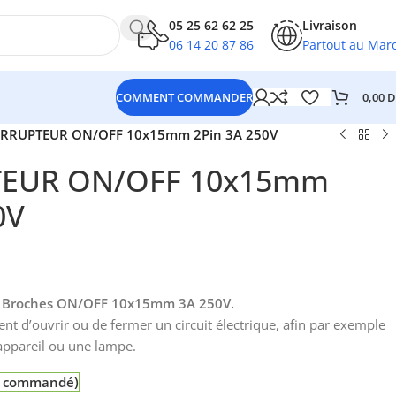
05 25 62 62 25
Livraison
06 14 20 87 86
Partout au Mar
0,00
D
COMMENT COMMANDER
ERRUPTEUR ON/OFF 10x15mm 2Pin 3A 250V
TEUR ON/OFF 10x15mm
0V
 2 Broches ON/OFF 10x15mm 3A 250V.
nt d’ouvrir ou de fermer un circuit électrique, afin par exemple
appareil ou une lampe.
re commandé)