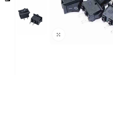
05 25 62 62 25
06 14 20 87 86
Cliquez pour agrandir
contact@moussasoft.com
moussasoft.diy
moussasoft