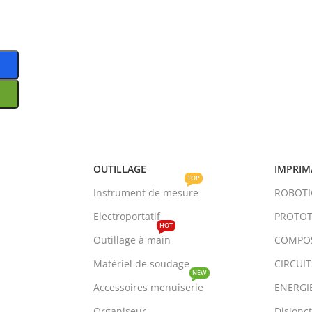
OUTILLAGE
IMPRIM
TOP
Instrument de mesure
ROBOT
Electroportatif
PROTOT
HOT
Outillage à main
COMPO
Matériel de soudage
CIRCUI
NEW
Accessoires menuiserie
ENERGI
Organiseur
Disjonc