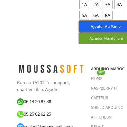
1A
2A
3A
4A
5A
6A
8A
Ajouter Au Panier
Acheter Maintenant
Choix Des Options
ARDUINO MAROC
NEW
ESP32
Bureau TA202 Technopark,
RASPBERRY PI
quartier Tilila, Agadir.
CAPTEUR
06 14 20 87 86
SHIELD ARDUINO
05 25 62 62 25
AFFICHEUR
RELAIS
contact@moussasoft.com