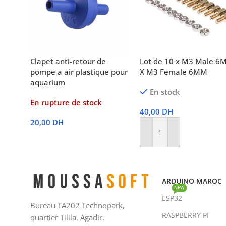
Clapet anti-retour de
Lot de 10 x M3 Male 
pompe a air plastique pour
X M3 Female 6MM
aquarium
En stock
En rupture de stock
40,00
DH
20,00
DH
Ajouter Au Panier
Lire La Suite
ARDUINO MAROC
NEW
ESP32
Bureau TA202 Technopark,
RASPBERRY PI
quartier Tilila, Agadir.