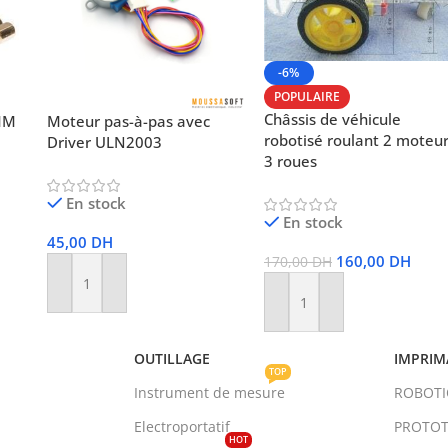
-6%
POPULAIRE
Châssis de véhicule
6MM
Moteur pas-à-pas avec
robotisé roulant 2 moteur
Driver ULN2003
3 roues
En stock
En stock
45,00
DH
160,00
DH
170,00
DH
Ajouter Au Panier
Ajouter Au Panier
OUTILLAGE
IMPRIM
TOP
Instrument de mesure
ROBOT
Electroportatif
PROTOT
HOT