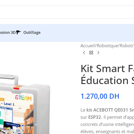
ssion 3D
Outillage
Accueil
/
Robotique
/
Robot
/
Kit Smart 
Éducation 
1.270,00
DH
Le
kit ACEBOTT QE031 Sm
sur
ESP32
. Il permet d’ap
concrets d’usine intelligen
élèves, enseignants et ma