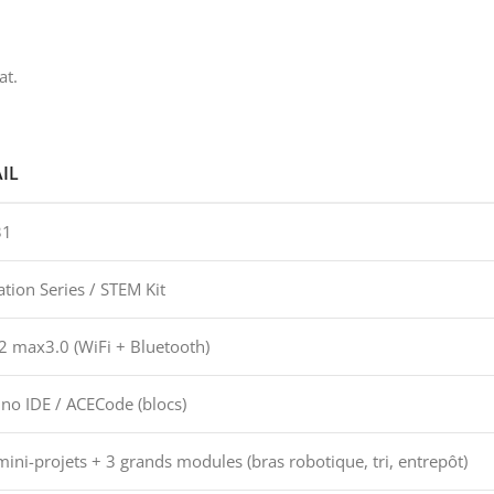
at.
IL
31
tion Series / STEM Kit
2 max3.0 (WiFi + Bluetooth)
no IDE / ACECode (blocs)
ini-projets + 3 grands modules (bras robotique, tri, entrepôt)