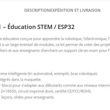
DESCRIPTION
EXPÉDITION ET LIVRAISON
 – Éducation STEM / ESP32
 éducative conçue pour apprendre la robotique, l’électronique, l
 et à un large éventail de modules, ce kit permet de créer des pro
s makers et aux enseignants cherchant un support clé-en-main pour
sine intelligente (tri automatisé, entrepôt, bras robotique).
ntégrés dans la maquette.
blocs) pour s’adapter aux débutants comme aux niveaux intermé
ie 2×18650, circuit imprimé doré, certifié CE/FCC/ROHS.
leçons, slides pour enseignants.