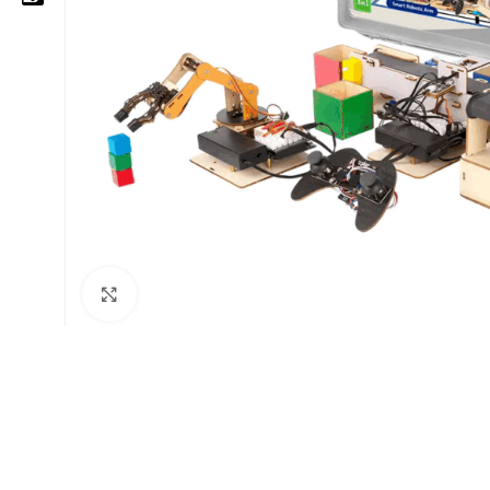
05 25 62 62 25
06 14 20 87 86
contact@moussasoft.com
moussasoft.diy
moussasoft
Cliquez pour agrandir