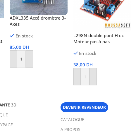
ADXL335 Accéléromètre 3-
Axes
L298N double pont H dc
En stock
s,
Moteur pas à pas
85,00
DH
En stock
Ajouter Au Panier
38,00
DH
Ajouter Au Panier
ANTE 3D
DEVENIR REVENDEUR
IQUE
CATALOGUE
YPAGE
A PROPOS