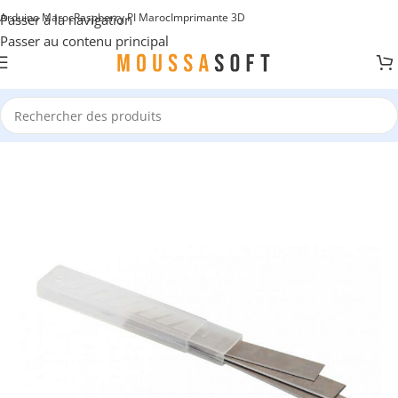
Arduino Maroc
Raspberry PI Maroc
Imprimante 3D
Passer à la navigation
Passer au contenu principal