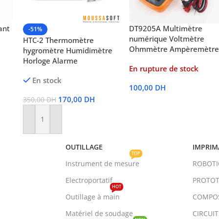
ant
DT9205A Multimètre
-51%
numérique Voltmètre
HTC-2 Thermomètre
Ohmmètre Ampèremètre
hygromètre Humidimètre
Horloge Alarme
En rupture de stock
En stock
100,00
DH
170,00
DH
350,00
DH
Lire La Suite
Ajouter Au Panier
OUTILLAGE
IMPRIM
TOP
Instrument de mesure
ROBOT
Electroportatif
PROTOT
HOT
Outillage à main
COMPO
Matériel de soudage
CIRCUI