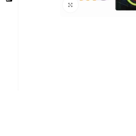
Cliquez pour agrandir
05 25 62 62 25
06 14 20 87 86
contact@moussasoft.com
moussasoft.diy
moussasoft