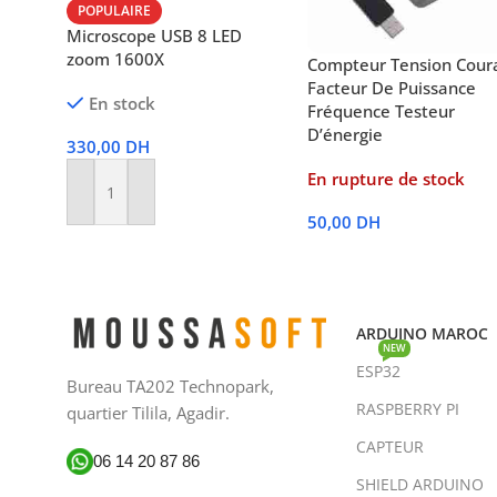
POPULAIRE
Microscope USB 8 LED
zoom 1600X
Compteur Tension Cour
Facteur De Puissance
En stock
Fréquence Testeur
D’énergie
330,00
DH
En rupture de stock
Ajouter Au Panier
50,00
DH
Lire La Suite
ARDUINO MAROC
NEW
ESP32
Bureau TA202 Technopark,
RASPBERRY PI
quartier Tilila, Agadir.
CAPTEUR
06 14 20 87 86
SHIELD ARDUINO