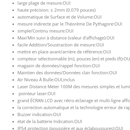
large plage de mesure:OUI
haute précision: ± 2mm (0.079 pouces)
automatique de Surface et de Volume:OUI
mesure indirecte par le Théorème De Pythagore:OUI
simple/Continu mesure:OUI
Max/Min suivi à distance (valeur d’affichage):OUI
facile Addition/Soustraction de mesure:OUI
mettre en place avant/arrière de référence:OUI
compteur sélectionnable (m), pouces (en) et pieds (ft):OU
magasin de données/rappel fonction:OUI
Maintien des données/Données clair fonction:OUI
Air Niveau À Bulle:OUI,inclus
Laser Distance Meter 100M des mesures simples et lum
pointeur laser:OUI
grand ÉCRAN LCD avec rétro-éclairage et multi-ligne affi
la correction automatique et la technologie erreur de ra
Buzzer indication:OUI
état de la batterie Indication:OUI
IP54 protection (poussière et aux éclaboussures):OUI