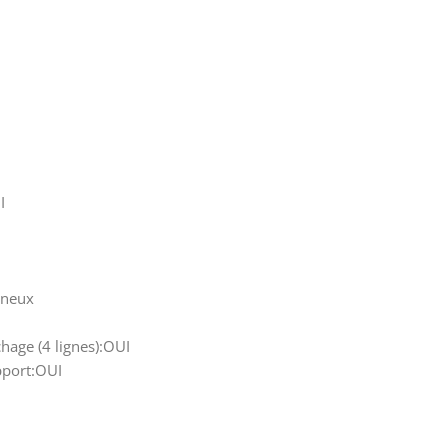
I
ineux
chage (4 lignes):OUI
pport:OUI