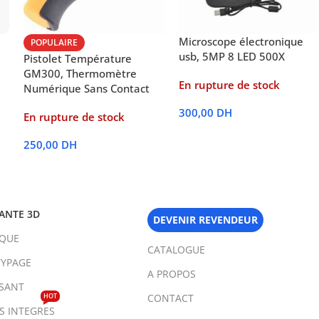
Microscope électronique
POPULAIRE
usb, 5MP 8 LED 500X
Pistolet Température
GM300, Thermomètre
En rupture de stock
Numérique Sans Contact
300,00
DH
En rupture de stock
Lire La Suite
250,00
DH
Lire La Suite
ANTE 3D
DEVENIR REVENDEUR
IQUE
CATALOGUE
YPAGE
A PROPOS
SANT
HOT
CONTACT
TS INTEGRES