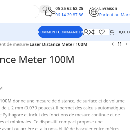
05 25 62 62 25
Livraison
06 14 20 87 86
Partout au Mar
0,00
D
COMMENT COMMANDER
ent de mesure
/
Laser Distance Meter 100M
ance Meter 100M
0M
r 100M
donne une mesure de distance, de surface et de volume
 de ± 2 mm (0.079 pouces). Il permet des calculs automatiques
e Pythagore et inclut des fonctions de mesure continue et de
es et minimales. Ce dispositif compact propose une
 avant ou arrière et a la possibilité de basculer entre mètres,