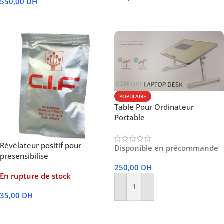
550,00
DH
Lire La Suite
Lire La Suite
POPULAIRE
Table Pour Ordinateur
Portable
Révélateur positif pour
Disponible en précommande
presensibilise
250,00
DH
En rupture de stock
Ajouter Au Panier
35,00
DH
Lire La Suite