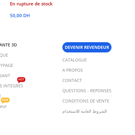
En rupture de stock
50,00
DH
Lire La Suite
ANTE 3D
DEVENIR REVENDEUR
IQUE
CATALOGUE
YPAGE
A PROPOS
SANT
HOT
CONTACT
TS INTEGRES
QUESTIONS - REPONSES
E
NEW
CONDITIONS DE VENTE
teur
الشروط العامة للاستخدام