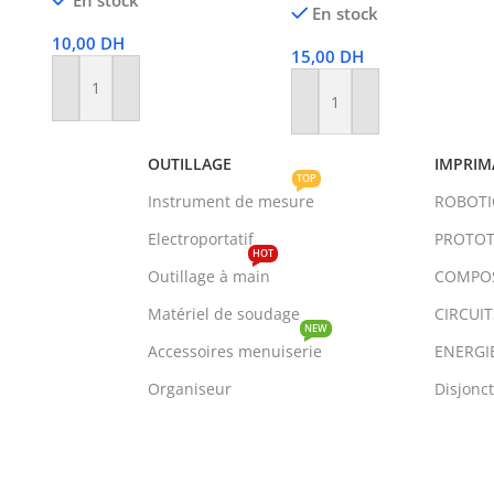
En stock
10,00
DH
15,00
DH
Ajouter Au Panier
Ajouter Au Panier
OUTILLAGE
IMPRIM
TOP
Instrument de mesure
ROBOT
Electroportatif
PROTOT
HOT
Outillage à main
COMPO
Matériel de soudage
CIRCUI
NEW
Accessoires menuiserie
ENERGI
Organiseur
Disjonc