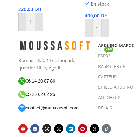
En stock
220,00
DH
400,00
DH
Ajouter Au Panier
Ajouter Au Panier
ARDUINO MAROC
NEW
ESP32
Bureau TA202 Technopark,
RASPBERRY PI
quartier Tilila, Agadir.
CAPTEUR
06 14 20 87 86
SHIELD ARDUINO
05 25 62 62 25
AFFICHEUR
RELAIS
contact@moussasoft.com