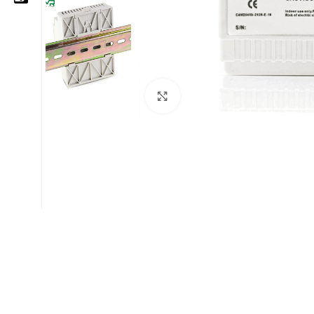
05 25 62 62 25
06 14 20 87 86
Cliquez pour agrandir
contact@moussasoft.com
moussasoft.diy
moussasoft