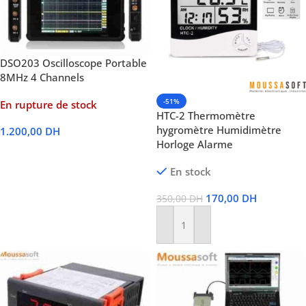
DSO203 Oscilloscope Portable
8MHz 4 Channels
-51%
En rupture de stock
HTC-2 Thermomètre
hygromètre Humidimètre
1.200,00
DH
Horloge Alarme
Lire La Suite
En stock
170,00
DH
350,00
DH
Ajouter Au Panier