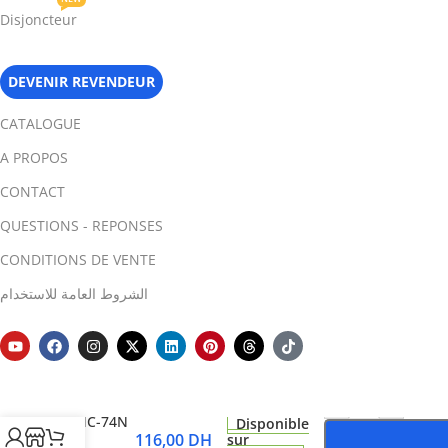
Disjoncteur
DEVENIR REVENDEUR
CATALOGUE
A PROPOS
CONTACT
QUESTIONS - REPONSES
CONDITIONS DE VENTE
الشروط العامة للاستخدام
MESURE
-
+
KOMELON
KMC-74N
Disponible
116,00
DH
sur
5M