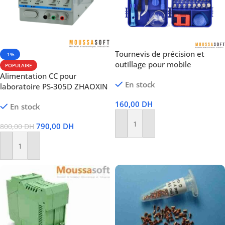
Tournevis de précision et
-1%
outillage pour mobile
POPULAIRE
Alimentation CC pour
En stock
laboratoire PS-305D ZHAOXIN
160,00
DH
En stock
790,00
DH
800,00
DH
Ajouter Au Panier
Ajouter Au Panier