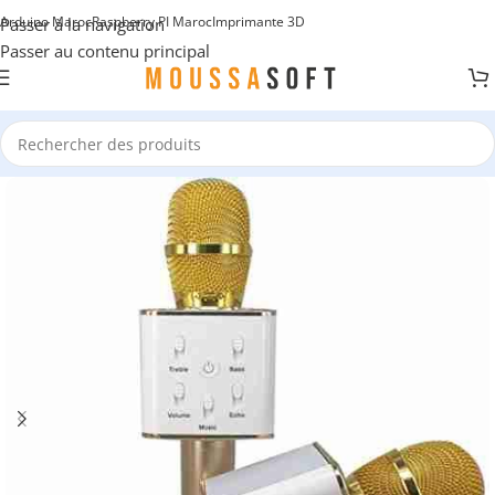
Arduino Maroc
Raspberry PI Maroc
Imprimante 3D
Passer à la navigation
Passer au contenu principal