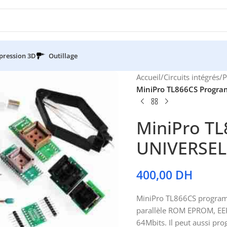
pression 3D
Outillage
Accueil
/
Circuits intégrés
/
P
MiniPro TL866CS Progr
MiniPro T
UNIVERSEL
400,00
DH
MiniPro TL866CS program
parallèle ROM EPROM, EEP
64Mbits. Il peut aussi pr