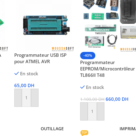
A
Programmateur USB ISP
-40%
pour ATMEL AVR
Programmateur
EEPROM/Microcontrôleur
En stock
TL866II T48
65,00
DH
En stock
660,00
DH
1.100,00
DH
Ajouter Au Panier
Ajouter Au Panier
OUTILLAGE
IMPRIM
TOP