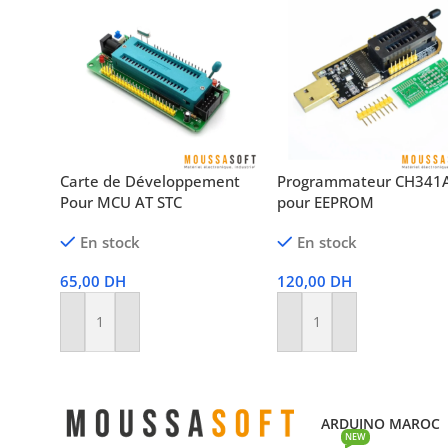
Carte de Développement
Programmateur CH341
Pour MCU AT STC
pour EEPROM
En stock
En stock
65,00
DH
120,00
DH
Ajouter Au Panier
Ajouter Au Panier
ARDUINO MAROC
NEW