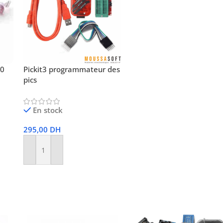
50
Pickit3 programmateur des
pics
En stock
295,00
DH
Ajouter Au Panier