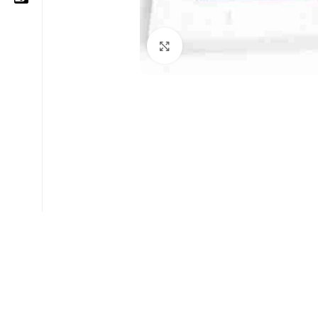
Cliquez pour agrandir
05 25 62 62 25
06 14 20 87 86
contact@moussasoft.com
moussasoft.diy
moussasoft