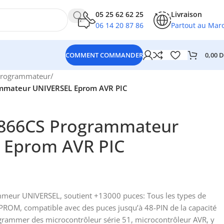
05 25 62 62 25
Livraison
06 14 20 87 86
Partout au Mar
0,00
D
COMMENT COMMANDER
rogrammateur
/
ammateur UNIVERSEL Eprom AVR PIC
L866CS Programmateur
 Eprom AVR PIC
meur UNIVERSEL, soutient +13000 puces: Tous les types de
ROM, compatible avec des puces jusqu’à 48-PIN de la capacité
ogrammer des microcontrôleur série 51, microcontrôleur AVR, y