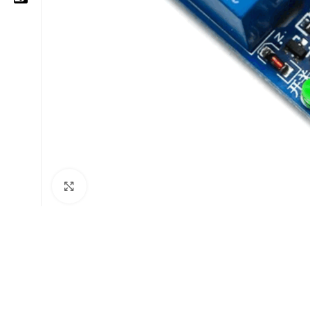
05 25 62 62 25
06 14 20 87 86
contact@moussasoft.com
moussasoft.diy
moussasoft
Cliquez pour agrandir