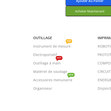
Ajouter Au Panier
Acheter Maintenant
Choix Des Options
OUTILLAGE
IMPRIM
TOP
Instrument de mesure
ROBOT
Electroportatif
PROTOT
HOT
Outillage à main
COMPO
Matériel de soudage
CIRCUI
NEW
Accessoires menuiserie
ENERGI
Organiseur
Disjonc