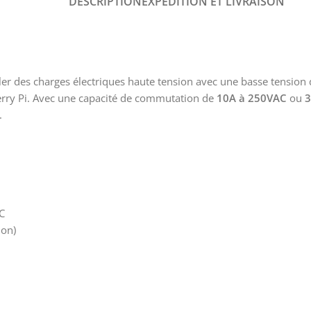
DESCRIPTION
EXPÉDITION ET LIVRAISON
ler des charges électriques haute tension avec une basse tension
berry Pi. Avec une capacité de commutation de
10A à 250VAC
ou
.
C
ion)