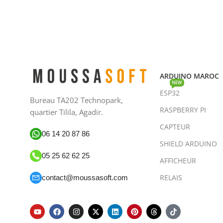
ARDUINO MAROC
NEW
ESP32
Bureau TA202 Technopark,
RASPBERRY PI
quartier Tilila, Agadir.
CAPTEUR
06 14 20 87 86
SHIELD ARDUINO
05 25 62 62 25
AFFICHEUR
RELAIS
contact@moussasoft.com