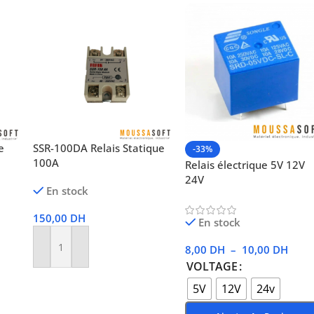
e
SSR-100DA Relais Statique
-33%
100A
Relais électrique 5V 12V
24V
En stock
150,00
DH
En stock
8,00
DH
–
10,00
DH
Ajouter Au Panier
VOLTAGE
5V
12V
24v