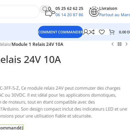
05 25 62 62 25
Livraison
06 14 20 87 86
Partout au Mar
0,00
D
COMMENT COMMANDER
Relais
/
Module 1 Relais 24V 10A
elais 24V 10A
C-3FF-S-Z, Ce module relais 24V peut commuter des charges
AC ou 30VDC. Il est idéal pour les applications domotiques,
le de moteurs, tout en étant compatible avec des
 l’Arduino. Son design compact inclut des indicateurs LED et une
nsions pour une utilisation fiable et sécurisée.
e commandé)