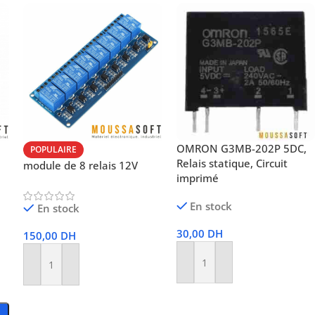
OMRON G3MB-202P 5DC,
POPULAIRE
Relais statique, Circuit
module de 8 relais 12V
imprimé
En stock
En stock
30,00
DH
150,00
DH
Ajouter Au Panier
Ajouter Au Panier