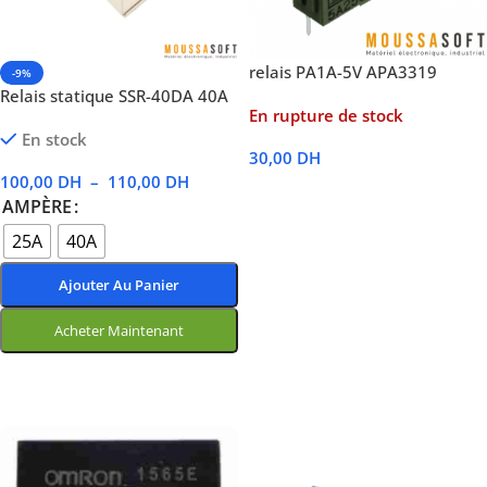
relais PA1A-5V APA3319
-9%
Relais statique SSR-40DA 40A
En rupture de stock
En stock
30,00
DH
100,00
DH
–
110,00
DH
Lire La Suite
AMPÈRE
25A
40A
Ajouter Au Panier
Acheter Maintenant
Choix Des Options