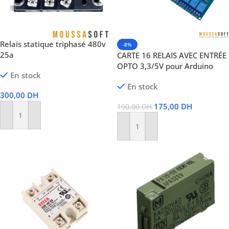
Relais statique triphasé 480v
-8%
25a
CARTE 16 RELAIS AVEC ENTRÉE
OPTO 3,3/5V pour Arduino
En stock
En stock
300,00
DH
175,00
DH
190,00
DH
Ajouter Au Panier
Ajouter Au Panier