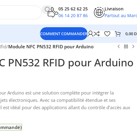
05 25 62 62 25
Livraison
06 14 20 87 86
Partout au Mar
0,00
D
COMMENT COMMANDER
Rfid
/
Module NFC PN532 RFID pour Arduino
C PN532 RFID pour Arduino
ur Arduino est une solution complète pour intégrer la
ets électroniques. Avec sa compatibilité étendue et ses
il est idéal pour des applications allant du contrôle d’accès aux
 commandé)