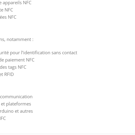
e appareils NFC
te NFC
ées NFC ​
ns, notamment :​
ité pour l’identification sans contact
 de paiement NFC
 des tags NFC
t RFID ​
de communication
 et plateformes
rduino et autres
NFC