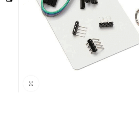
05 25 62 62 25
06 14 20 87 86
contact@moussasoft.com
moussasoft.diy
moussasoft
Cliquez pour agrandir