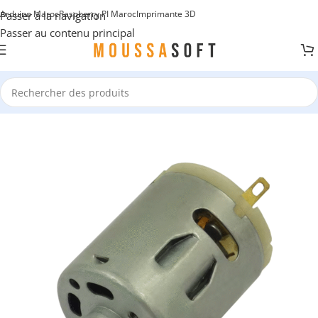
Arduino Maroc
Raspberry PI Maroc
Imprimante 3D
Passer à la navigation
Passer au contenu principal