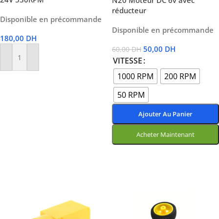
N20 Moteur DC 6v avec
réducteur
Disponible en précommande
Disponible en précommande
180,00
DH
50,00
DH
60,00
DH
VITESSE
Ajouter Au Panier
1000 RPM
200 RPM
50 RPM
Ajouter Au Panier
Acheter Maintenant
Choix Des Options