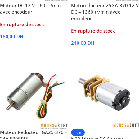
Moteur DC 12 V – 60 tr/min
Motoréducteur 25GA-370 12 V
avec encodeur
DC – 1360 tr/min avec
encodeur
En rupture de stock
En rupture de stock
180,00
DH
210,00
DH
Lire La Suite
Lire La Suite
Moteur Réducteur GA25-370 –
-17%
24V 530RPM