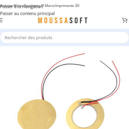
Arduino Maroc
Raspberry PI Maroc
Imprimante 3D
Passer à la navigation
Passer au contenu principal