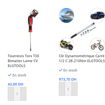
Tournevis Torx T30
Clé Dynamométrique Carré
Bimatier Lame CV
1/2 C 28-210Nm ELGTOOLS
ELGTOOLS
En stock
En stock
973,70
DH
43,00
DH
Ajouter Au Panier
Ajouter Au Panier