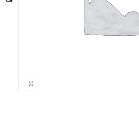
05 25 62 62 25
06 14 20 87 86
contact@moussasoft.com
moussasoft.diy
moussasoft
Cliquez pour agrandir