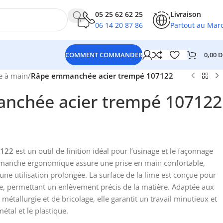
05 25 62 62 25
Livraison
06 14 20 87 86
Partout au Mar
0,00
D
COMMENT COMMANDER
e à main
/
Râpe emmanchée acier trempé 107122
nchée acier trempé 107122
7122
est un outil de finition idéal pour l’usinage et le façonnage
 manche ergonomique assure une prise en main confortable,
d’une utilisation prolongée. La surface de la lime est conçue pour
ace, permettant un enlèvement précis de la matière. Adaptée aux
métallurgie et de bricolage, elle garantit un travail minutieux et
étal et le plastique.