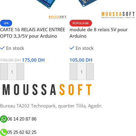
-8%
POPULAIRE
CARTE 16 RELAIS AVEC ENTRÉE
module de 8 relais 5V pour
OPTO 3,3/5V pour Arduino
Arduino
En stock
En stock
175,00
DH
105,00
DH
190,00
DH
Ajouter Au Panier
Ajouter Au Panier
Bureau TA202 Technopark, quartier Tilila, Agadir.
06 14 20 87 86
05 25 62 62 25