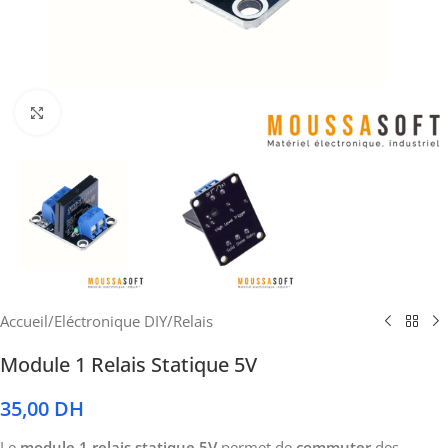
Cliquez pour agrandir
Accueil
/
Eléctronique DIY
/
Relais
Module 1 Relais Statique 5V
35,00
DH
Le
module 1 relais statique 5V
permet de
commuter
des