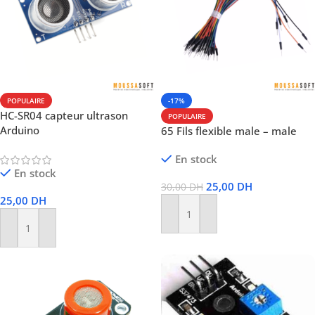
POPULAIRE
-17%
HC-SR04 capteur ultrason
POPULAIRE
Arduino
65 Fils flexible male – male
En stock
En stock
25,00
DH
30,00
DH
25,00
DH
Ajouter Au Panier
Ajouter Au Panier