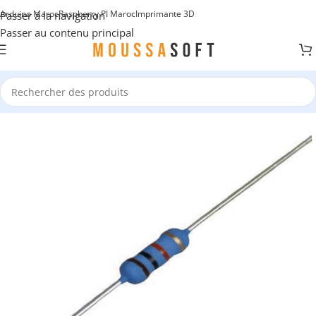
Arduino Maroc
Raspberry PI Maroc
Imprimante 3D
Passer à la navigation
Passer au contenu principal