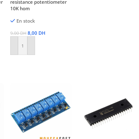
er
resistance potentiometer
10K hom
En stock
8,00
DH
9,00
DH
Ajouter Au Panier