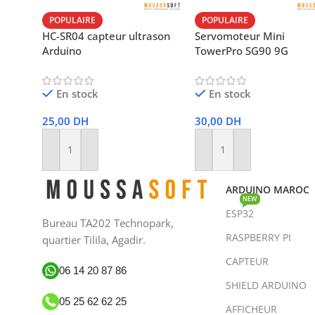
POPULAIRE
POPULAIRE
HC-SR04 capteur ultrason
Servomoteur Mini
Arduino
TowerPro SG90 9G
En stock
En stock
25,00
DH
30,00
DH
Ajouter Au Panier
Ajouter Au Panier
ARDUINO MAROC
NEW
ESP32
Bureau TA202 Technopark,
RASPBERRY PI
quartier Tilila, Agadir.
CAPTEUR
06 14 20 87 86
SHIELD ARDUINO
05 25 62 62 25
AFFICHEUR