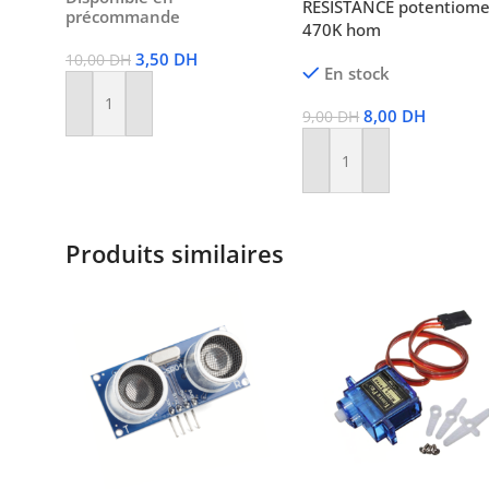
RÉSISTANCE potentiome
précommande
470K hom
3,50
DH
10,00
DH
En stock
Ajouter Au Panier
8,00
DH
9,00
DH
Ajouter Au Panier
Produits similaires