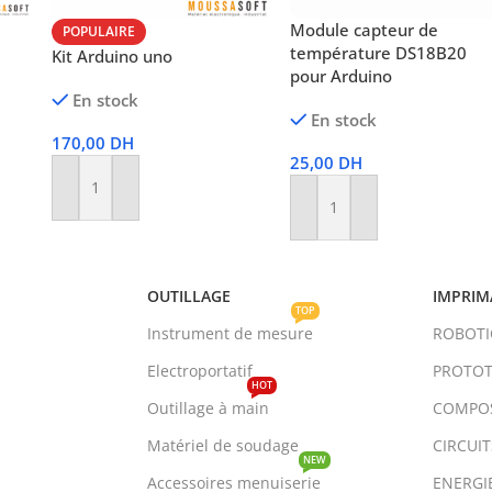
Module capteur de
POPULAIRE
température DS18B20
Kit Arduino uno
pour Arduino
En stock
En stock
170,00
DH
25,00
DH
Ajouter Au Panier
Ajouter Au Panier
OUTILLAGE
IMPRIM
TOP
Instrument de mesure
ROBOT
Electroportatif
PROTOT
HOT
Outillage à main
COMPO
Matériel de soudage
CIRCUI
NEW
Accessoires menuiserie
ENERGI