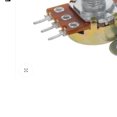
05 25 62 62 25
06 14 20 87 86
contact@moussasoft.com
moussasoft.diy
moussasoft
Cliquez pour agrandir