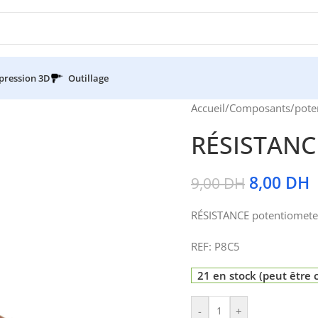
pression 3D
Outillage
Accueil
/
Composants
/
pote
RÉSISTANC
8,00
DH
9,00
DH
RÉSISTANCE potentiomet
REF: P8C5
21 en stock (peut êtr
-
+