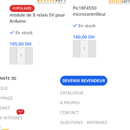
Pic18F4550
POPULAIRE
microcontrôleur
module de 8 relais 5V pour
Arduino
En stock
En stock
140,00
DH
105,00
DH
Ajouter Au Panier
Ajouter Au Panier
ANTE 3D
DEVENIR REVENDEUR
IQUE
CATALOGUE
YPAGE
A PROPOS
SANT
HOT
CONTACT
TS INTEGRES
QUESTIONS - REPONSES
E