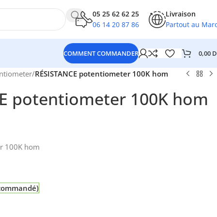
05 25 62 62 25
Livraison
06 14 20 87 86
Partout au Mar
0,00
D
COMMENT COMMANDER
ntiometer
/
RÉSISTANCE potentiometer 100K hom
E potentiometer 100K hom
er 100K hom
e commandé)