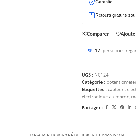
Garantie
Retours gratuits sou
Comparer
Ajouter
17
personnes regar
UGS :
NC124
Catégorie :
potentiomete
Étiquettes :
capteurs éle
électronique au maroc
,
ma
Partager :
DESCRIPTION
EXPÉDITION ET LIVRAISON