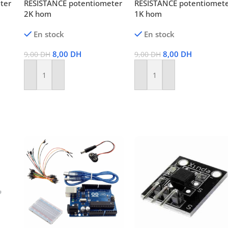
ter
RÉSISTANCE potentiometer
RÉSISTANCE potentiomet
2K hom
1K hom
En stock
En stock
8,00
DH
8,00
DH
9,00
DH
9,00
DH
Ajouter Au Panier
Ajouter Au Panier