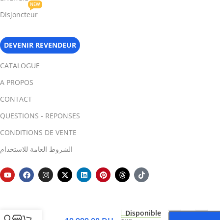
NEW
Disjoncteur
DEVENIR REVENDEUR
CATALOGUE
A PROPOS
CONTACT
QUESTIONS - REPONSES
CONDITIONS DE VENTE
الشروط العامة للاستخدام
Revopoint
-
+
RANGE
Disponible
3D