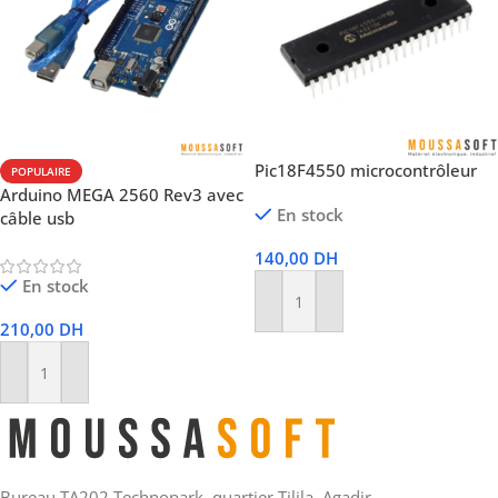
Pic18F4550 microcontrôleur
POPULAIRE
Arduino MEGA 2560 Rev3 avec
En stock
câble usb
140,00
DH
En stock
Ajouter Au Panier
210,00
DH
Ajouter Au Panier
Bureau TA202 Technopark, quartier Tilila, Agadir.