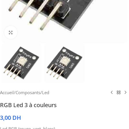
Cliquez pour agrandir
Accueil
/
Composants
/
Led
RGB Led 3 à couleurs
3,00
DH
Led RGB (rouge, vert, blanc)