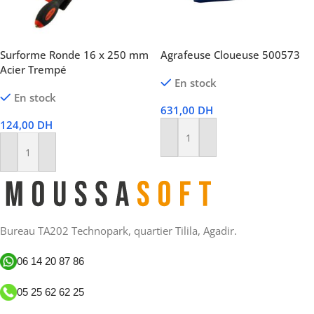
Surforme Ronde 16 x 250 mm
Agrafeuse Cloueuse 500573
Acier Trempé
En stock
En stock
631,00
DH
124,00
DH
Ajouter Au Panier
Ajouter Au Panier
Bureau TA202 Technopark, quartier Tilila, Agadir.
06 14 20 87 86
05 25 62 62 25