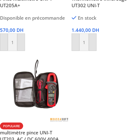
UT205A+
UT302 UNI-T
Disponible en précommande
En stock
570,00
DH
1.440,00
DH
Ajouter Au Panier
Ajouter Au Panier
POPULAIRE
multimètre pince UNI-T
UT203, AC / DC 600V 400A