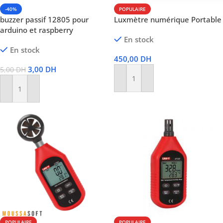
-40%
POPULAIRE
buzzer passif 12805 pour
Luxmètre numérique Portable
arduino et raspberry
En stock
En stock
450,00
DH
3,00
DH
5,00
DH
Ajouter Au Panier
Ajouter Au Panier
POPULAIRE
POPULAIRE