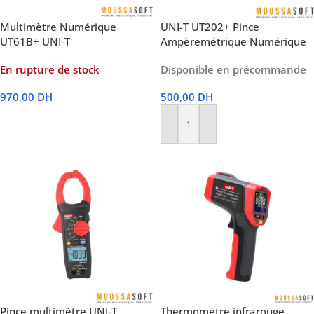
Multimètre Numérique
UNI-T UT202+ Pince
UT61B+ UNI-T
Ampèremétrique Numérique
En rupture de stock
Disponible en précommande
970,00
DH
500,00
DH
Lire La Suite
Ajouter Au Panier
Pince multimètre UNI-T
Thermomètre infrarouge