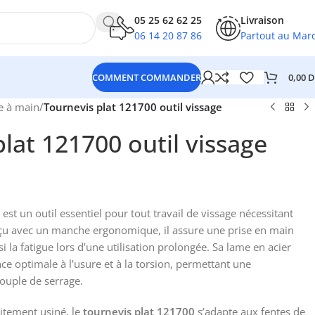
05 25 62 62 25
Livraison
06 14 20 87 86
Partout au Mar
0,00
D
COMMENT COMMANDER
e à main
/
Tournevis plat 121700 outil vissage
lat 121700 outil vissage
est un outil essentiel pour tout travail de vissage nécessitant
nçu avec un manche ergonomique, il assure une prise en main
i la fatigue lors d’une utilisation prolongée. Sa lame en acier
nce optimale à l’usure et à la torsion, permettant une
couple de serrage.
itement usiné, le
tournevis plat 121700
s’adapte aux fentes de