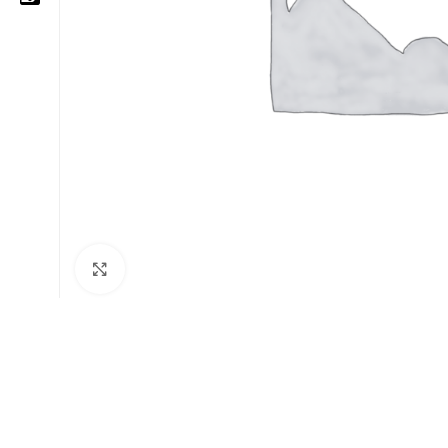
05 25 62 62 25
06 14 20 87 86
contact@moussasoft.com
moussasoft.diy
moussasoft
Cliquez pour agrandir