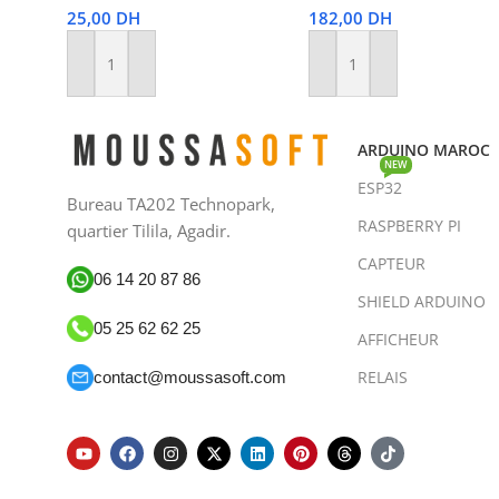
25,00
DH
182,00
DH
Ajouter Au Panier
Ajouter Au Panier
ARDUINO MAROC
NEW
ESP32
Bureau TA202 Technopark,
RASPBERRY PI
quartier Tilila, Agadir.
CAPTEUR
06 14 20 87 86
SHIELD ARDUINO
05 25 62 62 25
AFFICHEUR
RELAIS
contact@moussasoft.com