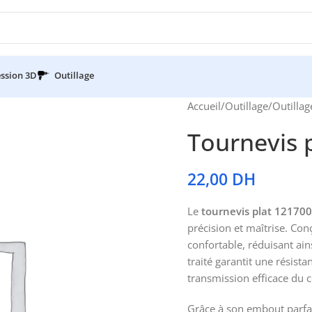
ssion 3D
Outillage
Accueil
/
Outillage
/
Outillag
Tournevis p
22,00
DH
Le
tournevis plat 121700
précision et maîtrise. Co
confortable, réduisant ains
traité garantit une résista
transmission efficace du 
Grâce à son embout parfa