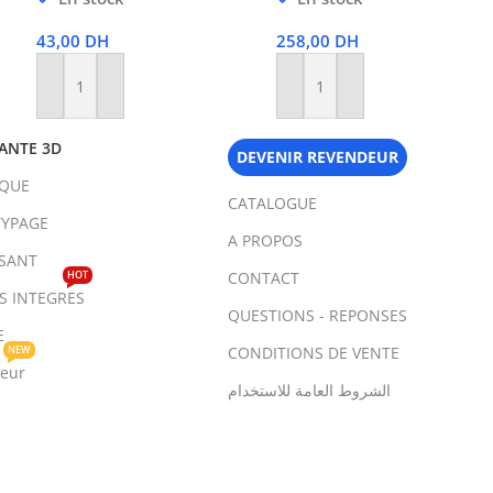
43,00
DH
258,00
DH
Ajouter Au Panier
Ajouter Au Panier
ANTE 3D
DEVENIR REVENDEUR
IQUE
CATALOGUE
YPAGE
A PROPOS
SANT
HOT
CONTACT
TS INTEGRES
QUESTIONS - REPONSES
E
NEW
CONDITIONS DE VENTE
teur
الشروط العامة للاستخدام