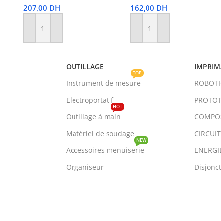
207,00
DH
162,00
DH
Ajouter Au Panier
Ajouter Au Panier
OUTILLAGE
IMPRIM
TOP
Instrument de mesure
ROBOT
Electroportatif
PROTOT
HOT
Outillage à main
COMPO
Matériel de soudage
CIRCUI
NEW
Accessoires menuiserie
ENERGI
Organiseur
Disjonc