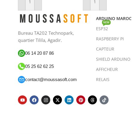
Ajouter Au Panier
Ajouter Au Panier
ARDUINO MAROC
NEW
ESP32
Bureau TA202 Technopark,
RASPBERRY PI
quartier Tilila, Agadir.
CAPTEUR
06 14 20 87 86
SHIELD ARDUINO
05 25 62 62 25
AFFICHEUR
RELAIS
contact@moussasoft.com