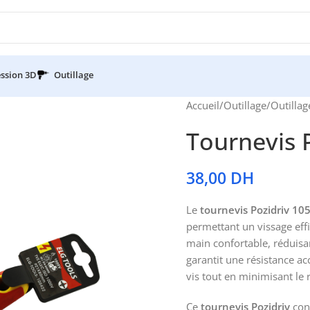
ssion 3D
Outillage
Accueil
/
Outillage
/
Outillag
Tournevis 
38,00
DH
Le
tournevis Pozidriv 10
permettant un vissage eff
main confortable, réduisant
garantit une résistance acc
vis tout en minimisant l
Ce
tournevis Pozidriv
conv