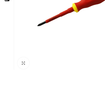
05 25 62 62 25
06 14 20 87 86
contact@moussasoft.com
moussasoft.diy
moussasoft
Cliquez pour agrandir