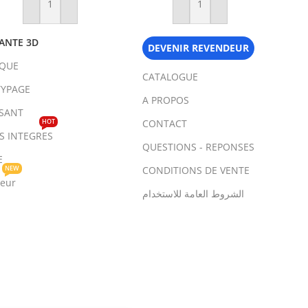
Ajouter Au Panier
Ajouter Au Panier
ANTE 3D
DEVENIR REVENDEUR
IQUE
CATALOGUE
YPAGE
A PROPOS
SANT
HOT
CONTACT
TS INTEGRES
QUESTIONS - REPONSES
E
NEW
CONDITIONS DE VENTE
teur
الشروط العامة للاستخدام