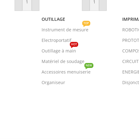
Ajouter Au Panier
Ajouter Au Panier
OUTILLAGE
IMPRIM
TOP
Instrument de mesure
ROBOT
Electroportatif
PROTOT
HOT
Outillage à main
COMPO
Matériel de soudage
CIRCUI
NEW
Accessoires menuiserie
ENERGI
Organiseur
Disjonc