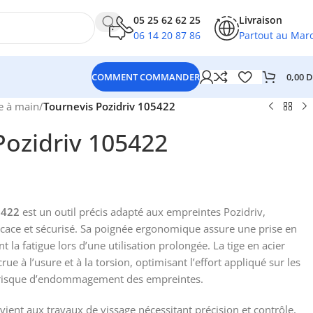
05 25 62 62 25
Livraison
06 14 20 87 86
Partout au Mar
0,00
D
COMMENT COMMANDER
e à main
/
Tournevis Pozidriv 105422
Pozidriv 105422
5422
est un outil précis adapté aux empreintes Pozidriv,
icace et sécurisé. Sa poignée ergonomique assure une prise en
 la fatigue lors d’une utilisation prolongée. La tige en acier
rue à l’usure et à la torsion, optimisant l’effort appliqué sur les
e risque d’endommagement des empreintes.
ient aux travaux de vissage nécessitant précision et contrôle,