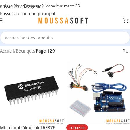
Arduino Maroc
Raspberry PI Maroc
Imprimante 3D
Passer à la navigation
Passer au contenu principal
Accueil
/
Boutique
/
Page 129
Microcontrôleur pic16F876
POPULAIRE