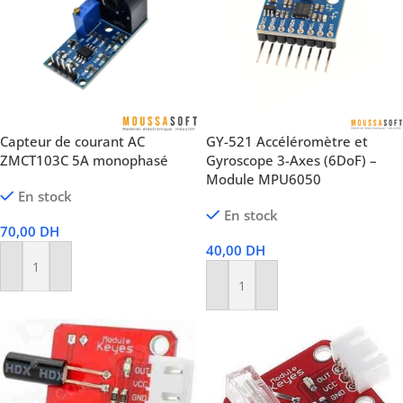
Capteur de courant AC
GY-521 Accéléromètre et
ZMCT103C 5A monophasé
Gyroscope 3-Axes (6DoF) –
Module MPU6050
En stock
En stock
70,00
DH
40,00
DH
Ajouter Au Panier
Ajouter Au Panier