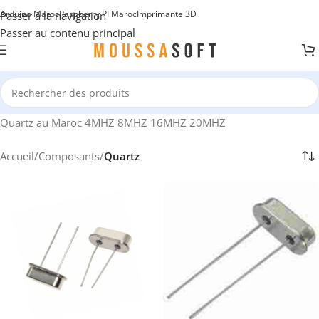
Arduino Maroc
Raspberry PI Maroc
Imprimante 3D
Passer à la navigation
Passer au contenu principal
Quartz au Maroc 4MHZ 8MHZ 16MHZ 20MHZ
Accueil
/
Composants
/
Quartz