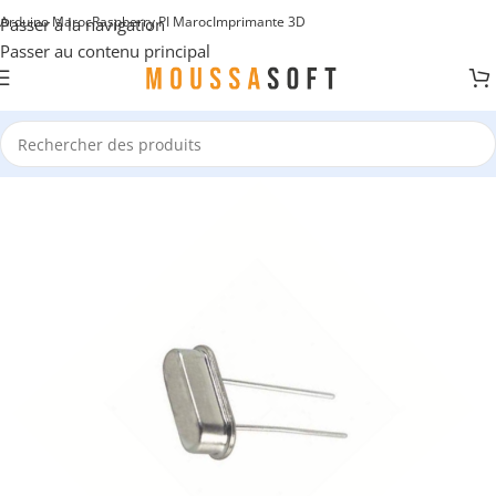
Arduino Maroc
Raspberry PI Maroc
Imprimante 3D
Passer à la navigation
Passer au contenu principal