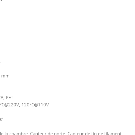
C
,8 mm
VA, PET
0°C@220V, 120°C@110V
s²
e la chambre, Capteur de porte, Capteur de fin de filament