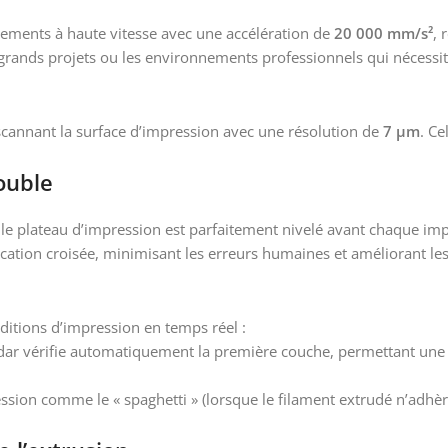
ments à haute vitesse avec une accélération de
20 000 mm/s²
, 
 grands projets ou les environnements professionnels qui nécessiten
annant la surface d’impression avec une résolution de
7 μm
. Ce
ouble
e plateau d’impression est parfaitement nivelé avant chaque im
ication croisée, minimisant les erreurs humaines et améliorant le
nditions d’impression en temps réel :
idar vérifie automatiquement la première couche, permettant une 
ression comme le « spaghetti » (lorsque le filament extrudé n’adhè