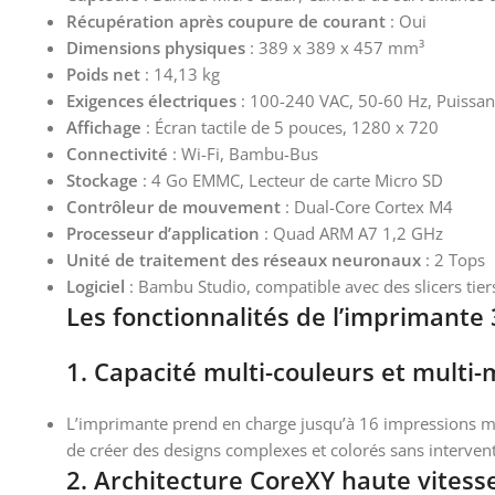
Récupération après coupure de courant
: Oui
Dimensions physiques
: 389 x 389 x 457 mm³
Poids net
: 14,13 kg
Exigences électriques
: 100-240 VAC, 50-60 Hz, Puis
Affichage
: Écran tactile de 5 pouces, 1280 x 720
Connectivité
: Wi-Fi, Bambu-Bus
Stockage
: 4 Go EMMC, Lecteur de carte Micro SD
Contrôleur de mouvement
: Dual-Core Cortex M4
Processeur d’application
: Quad ARM A7 1,2 GHz
Unité de traitement des réseaux neuronaux
: 2 Tops
Logiciel
: Bambu Studio, compatible avec des slicers tier
Les fonctionnalités de l’imprima
1.
Capacité multi-couleurs et multi-
L’imprimante prend en charge jusqu’à 16 impressions mu
de créer des designs complexes et colorés sans interven
2.
Architecture CoreXY haute vitess