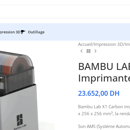
pression 3D
Outillage
Accueil
/
Impression 3D
/
Im
BAMBU LA
Imprimant
23.652,00
DH
Bambu Lab X1 Carbon imp
x 256 x 256 mm³, la renda
Son AMS (Système Automat