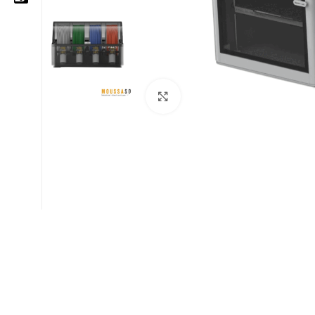
05 25 62 62 25
06 14 20 87 86
Cliquez pour agrandir
contact@moussasoft.com
moussasoft.diy
moussasoft