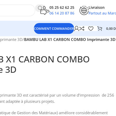
05 25 62 62 25
Livraison
06 14 20 87 86
Partout au Mar
0,00
D
COMMENT COMMANDER
primante 3D
/
BAMBU LAB X1 CARBON COMBO Imprimante 3D
B X1 CARBON COMBO
e 3D
rimante 3D est caractérisé par un volume d’impression de 256
nt adaptée à plusieurs projets.
ique de Gestion des Matériaux) améliore considérablement