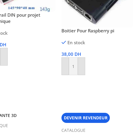
 rail DIN pour projet
nique
Boitier Pour Raspberry pi
tock
En stock
DH
38,00
DH
r Au Panier
Ajouter Au Panier
ANTE 3D
DEVENIR REVENDEUR
IQUE
CATALOGUE