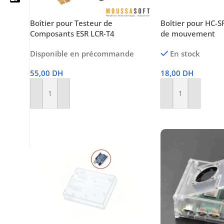
Boîtier pour Testeur de
Boîtier pour HC-
Composants ESR LCR-T4
de mouvement
05 25 62 62 25
Disponible en précommande
En stock
06 14 20 87 86
55,00
DH
18,00
DH
contact@moussasoft.com
Ajouter Au Panier
Ajouter Au Panier
moussasoft.diy
moussasoft