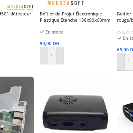
SR501 détecteur
Boîtier de Projet Électronique
Boitier
Plastique Étanche 158x90x60mm
rouge/
En stock
En s
90,00
DH
65,00
Ajouter Au Panier
Ajoute