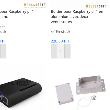
 pour Raspberry pi 4
Boitier pour Raspberry pi 4 en
blanc
aluminium avec deux
ventilateurs
tock
En stock
DH
220,00
DH
r Au Panier
Ajouter Au Panier