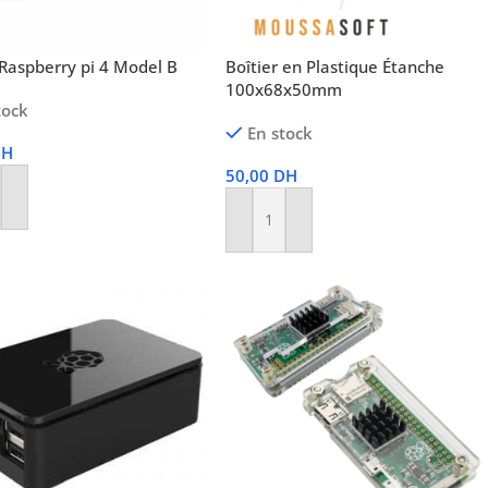
 Raspberry pi 4 Model B
Boîtier en Plastique Étanche
100x68x50mm
tock
En stock
DH
50,00
DH
r Au Panier
Ajouter Au Panier