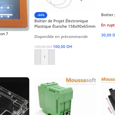
Boitier
-44%
Boîtier de Projet Électronique
En rupt
Plastique Étanche 158x90x65mm
ion 7
30,00
Disponible en précommande
Lire La
100,00
DH
180,00
DH
Ajouter Au Panier