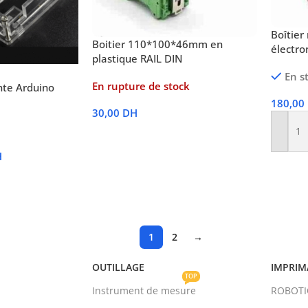
Boîtier
Boitier 110*100*46mm en
électro
plastique RAIL DIN
En s
En rupture de stock
nte Arduino
180,00
30,00
DH
Lire La Suite
Ajoute
H
1
2
→
OUTILLAGE
IMPRIM
TOP
Instrument de mesure
ROBOT