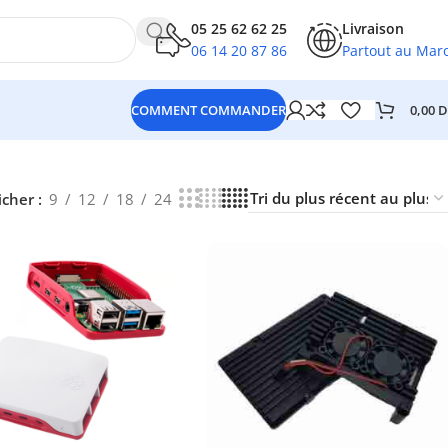
05 25 62 62 25
Livraison
06 14 20 87 86
Partout au Mar
0,00
D
COMMENT COMMANDER
icher
9
12
18
24