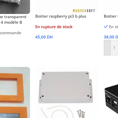
Boitier raspberry pi3 b plus
Boitier
que transparent
i 4 modèle B
En rupture de stock
En s
récommande
45,00
DH
38,00
Lire La Suite
Ajoute