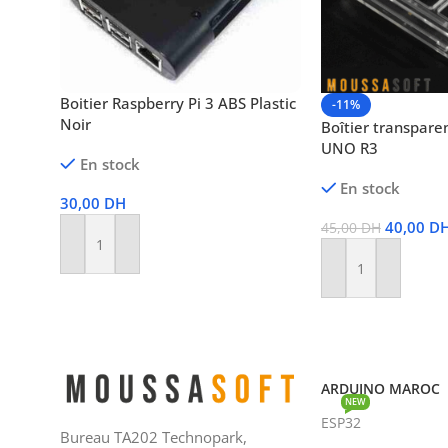
Boitier Raspberry Pi 3 ABS Plastic
-11%
Noir
Boîtier transpare
UNO R3
En stock
En stock
30,00
DH
40,00
D
45,00
DH
Ajouter Au Panier
Ajouter Au Panier
ARDUINO MAROC
NEW
ESP32
Bureau TA202 Technopark,