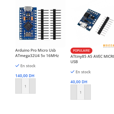
Arduino Pro Micro Usb
POPULAIRE
ATmega32U4 5v 16MHz
ATtiny85 A5 AVEC MICR
USB
En stock
En stock
140,00
DH
40,00
DH
Ajouter Au Panier
Ajouter Au Panier