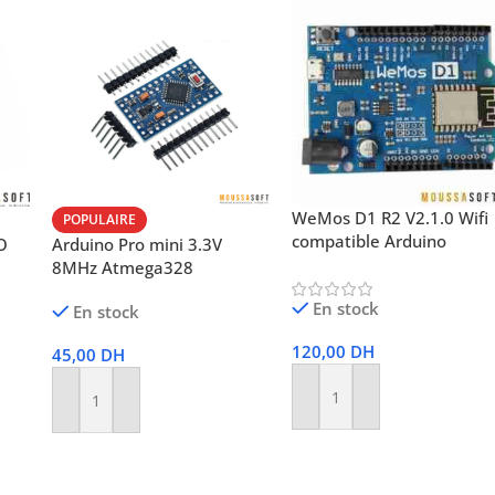
WeMos D1 R2 V2.1.0 Wifi
POPULAIRE
compatible Arduino
O
Arduino Pro mini 3.3V
8MHz Atmega328
En stock
En stock
120,00
DH
45,00
DH
Ajouter Au Panier
Ajouter Au Panier