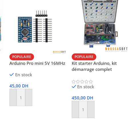
POPULAIRE
POPULAIRE
Arduino Pro mini 5V 16MHz
Kit starter Arduino, kit
démarrage complet
En stock
45,00
DH
En stock
450,00
DH
Ajouter Au Panier
Ajouter Au Panier