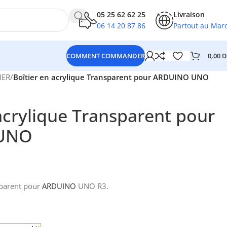
05 25 62 62 25
Livraison
06 14 20 87 86
Partout au Mar
0,00
D
COMMENT COMMANDER
IER
/
Boîtier en acrylique Transparent pour ARDUINO UNO
 acrylique Transparent pour
UNO
sparent pour
ARDUINO
UNO R3.