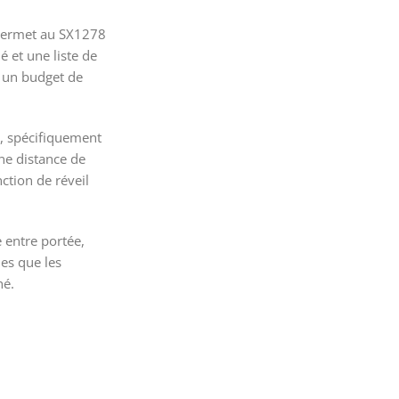
 permet au SX1278
 et une liste de
n un budget de
 spécifiquement
une distance de
ction de réveil
 entre portée,
es que les
hé.