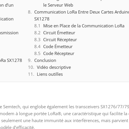
on d’un
le Serveur Web
Communication LoRa Entre Deux Cartes Arduino 
ication
SX1278
Mise en Place de la Communication LoRa
ansmission
Circuit Émetteur
Circuit Récepteur
Code Émetteur
Code Récepteur
LoRa SX1278
Conclusion
Vidéo descriptive
Liens outilles
e de Semtech, qui englobe également les transceivers SX1276/77/79
modem à longue portée LoRa®, une caractéristique qui facilite l
non seulement une haute immunité aux interférences, mais parvien
dèle d’efficacité.