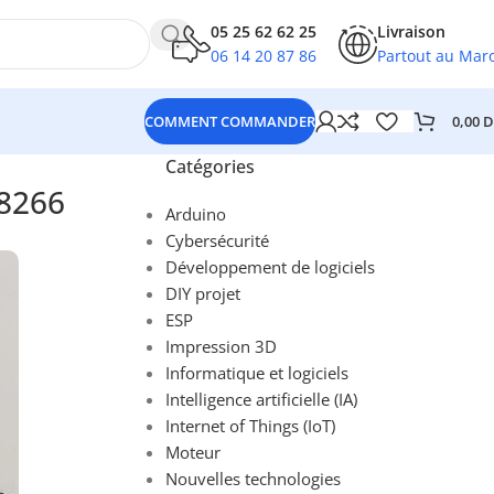
05 25 62 62 25
Livraison
06 14 20 87 86
Partout au Mar
0,00
D
COMMENT COMMANDER
Catégories
P8266
Arduino
Cybersécurité
Développement de logiciels
DIY projet
ESP
Impression 3D
Informatique et logiciels
Intelligence artificielle (IA)
Internet of Things (IoT)
Moteur
Nouvelles technologies