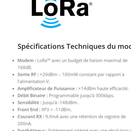
Spécifications Techniques du mo
Modem :
LoRa™ avec un budget de liaison maximal de
168dB.
Sortie RF :
+20dBm – 100mW constant par rapport à
l’alimentation V.
Amplificateur de Puissance :
+14dBm haute efficacité.
Débit Binaire :
Programmable jusqu’à 300kbps.
Sensibilité :
Jusqu’à -148dBm.
Front End :
IIP3 = -11dBm.
Courant RX :
9,9mA avec une rétention de registre de
200nA.
Synthétiseur :
Entièrement intégré avec une résolution 