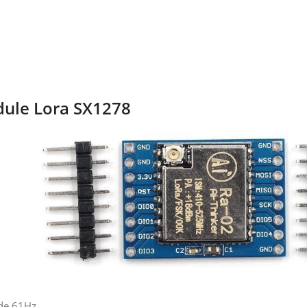
dule Lora SX1278
de 61Hz.