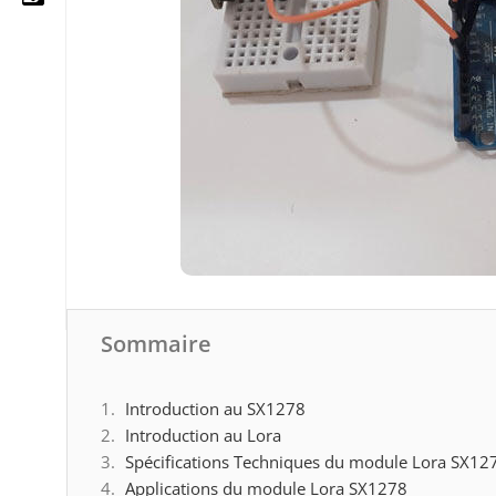
05 25 62 62 25
06 14 20 87 86
contact@moussasoft.com
moussasoft.diy
moussasoft
Sommaire
Introduction au SX1278
Introduction au Lora
Spécifications Techniques du module Lora SX12
Applications du module Lora SX1278