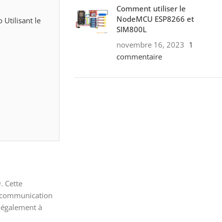
Comment utiliser le
NodeMCU ESP8266 et
Utilisant le
SIM800L
novembre 16, 2023
1
commentaire
ON SALE
HP Envy 34
To Shop
. Cette
a communication
t également à