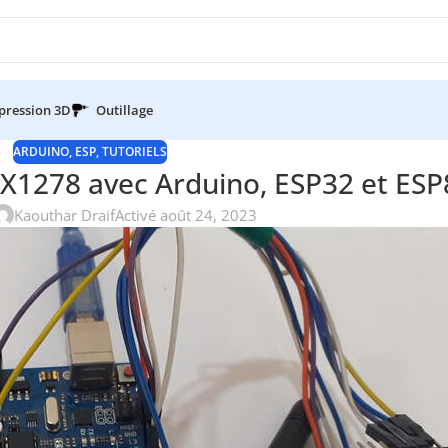
pression 3D
Outillage
ARDUINO
,
ESP
,
TUTORIELS
1278 avec Arduino, ESP32 et ES
Kaouthar Draif
Activé août 24, 2023