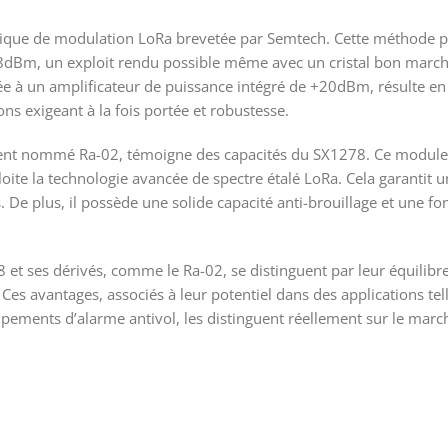
hnique de modulation LoRa brevetée par Semtech. Cette méthode
148dBm, un exploit rendu possible même avec un cristal bon marché
iée à un amplificateur de puissance intégré de +20dBm, résulte e
ons exigeant à la fois portée et robustesse.
t nommé Ra-02, témoigne des capacités du SX1278. Ce module,
oite la technologie avancée de spectre étalé LoRa. Cela garantit 
De plus, il possède une solide capacité anti-brouillage et une fon
et ses dérivés, comme le Ra-02, se distinguent par leur équilibre
s avantages, associés à leur potentiel dans des applications tell
uipements d’alarme antivol, les distinguent réellement sur le marc