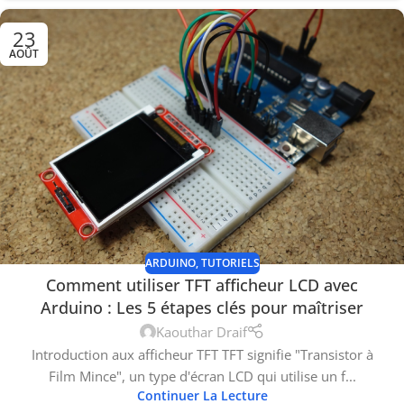
23
AOÛT
ARDUINO
,
TUTORIELS
Comment utiliser TFT afficheur LCD avec
Arduino : Les 5 étapes clés pour maîtriser
Kaouthar Draif
Introduction aux afficheur TFT TFT signifie "Transistor à
Film Mince", un type d'écran LCD qui utilise un f...
Continuer La Lecture