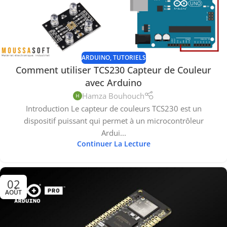
ARDUINO
,
TUTORIELS
Comment utiliser TCS230 Capteur de Couleur
avec Arduino
Hamza Bouhouch
Introduction Le capteur de couleurs TCS230 est un
dispositif puissant qui permet à un microcontrôleur
Ardui...
Continuer La Lecture
02
AOÛT