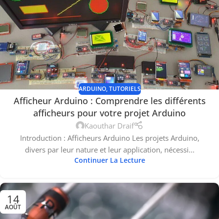
ARDUINO
,
TUTORIELS
Afficheur Arduino : Comprendre les différents
afficheurs pour votre projet Arduino
Kaouthar Draif
Introduction : Afficheurs Arduino Les projets Arduino,
divers par leur nature et leur application, nécessi...
Continuer La Lecture
14
AOÛT