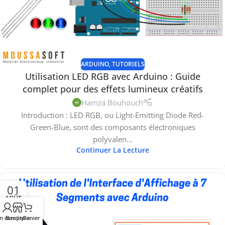
ARDUINO
,
TUTORIELS
Utilisation LED RGB avec Arduino : Guide
complet pour des effets lumineux créatifs
Hamza Bouhouch
Introduction : LED RGB, ou Light-Emitting Diode Red-
Green-Blue, sont des composants électroniques
polyvalen...
Continuer La Lecture
01
AOÛT
n compte
Boutique
Panier