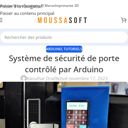
Arduino Maroc
Raspberry PI Maroc
Imprimante 3D
Passer à la navigation
Passer au contenu principal
ARDUINO
,
TUTORIELS
Système de sécurité de porte
contrôlé par Arduino
Kaouthar Draif
Activé novembre 17, 2023