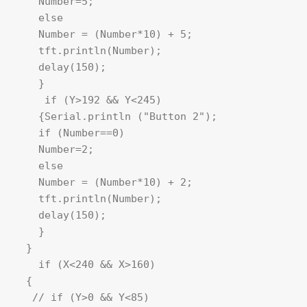
    Number=5;

    else

    Number = (Number*10) + 5; 

    tft.println(Number); 

    delay(150);

    }

     if (Y>192 && Y<245)

    {Serial.println ("Button 2");

    if (Number==0)

    Number=2;

    else

    Number = (Number*10) + 2; 

    tft.println(Number); 

    delay(150);    

    }   

  }

    if (X<240 && X>160) 

  {

   // if (Y>0 && Y<85)
