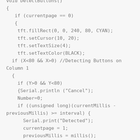
void DetectButtons()

{

   if (currentpage == 0)

   {

    tft.fillRect(0, 0, 240, 80, CYAN);  

    tft.setCursor(10, 20);

    tft.setTextSize(4);

    tft.setTextColor(BLACK);

  if (X<80 && X>0) //Detecting Buttons on 
Column 1

  {

    if (Y>0 && Y<80) 

    {Serial.println ("Cancel"); 

    Number=0; 

    if ((unsigned long)(currentMillis - 
previousMillis) >= interval) {

      Serial.print("Detected");

      currentpage = 1;

      previousMillis = millis();
