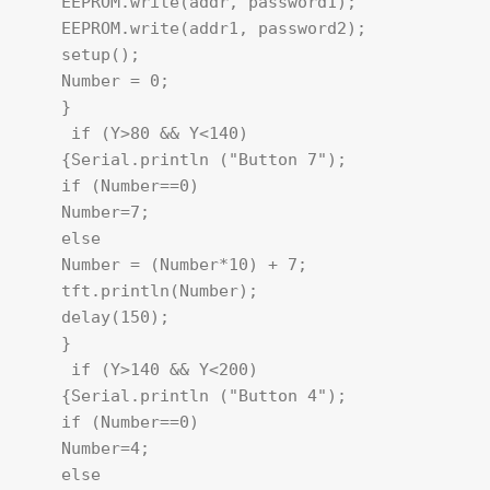
    EEPROM.write(addr, password1);

    EEPROM.write(addr1, password2);

    setup();

    Number = 0;

    }

     if (Y>80 && Y<140) 

    {Serial.println ("Button 7");

    if (Number==0)

    Number=7;

    else

    Number = (Number*10) + 7; 

    tft.println(Number); 

    delay(150);

    }

     if (Y>140 && Y<200) 

    {Serial.println ("Button 4"); 

    if (Number==0)

    Number=4;

    else
