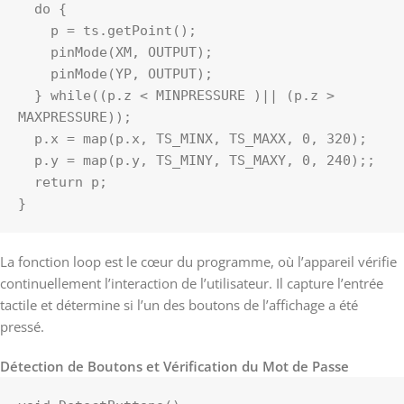
  do {

    p = ts.getPoint(); 

    pinMode(XM, OUTPUT);

    pinMode(YP, OUTPUT);

  } while((p.z < MINPRESSURE )|| (p.z > 
MAXPRESSURE));

  p.x = map(p.x, TS_MINX, TS_MAXX, 0, 320);

  p.y = map(p.y, TS_MINY, TS_MAXY, 0, 240);;

  return p;

}
La fonction loop est le cœur du programme, où l’appareil vérifie
continuellement l’interaction de l’utilisateur. Il capture l’entrée
tactile et détermine si l’un des boutons de l’affichage a été
pressé.
Détection de Boutons et Vérification du Mot de Passe