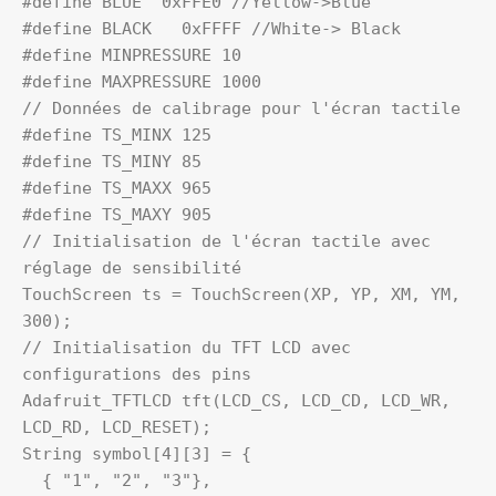
#define BLUE  0xFFE0 //Yellow->Blue

#define BLACK   0xFFFF //White-> Black

#define MINPRESSURE 10

#define MAXPRESSURE 1000

// Données de calibrage pour l'écran tactile

#define TS_MINX 125

#define TS_MINY 85

#define TS_MAXX 965

#define TS_MAXY 905

// Initialisation de l'écran tactile avec 
réglage de sensibilité

TouchScreen ts = TouchScreen(XP, YP, XM, YM, 
300);

// Initialisation du TFT LCD avec 
configurations des pins

Adafruit_TFTLCD tft(LCD_CS, LCD_CD, LCD_WR, 
LCD_RD, LCD_RESET);

String symbol[4][3] = {

  { "1", "2", "3"},
