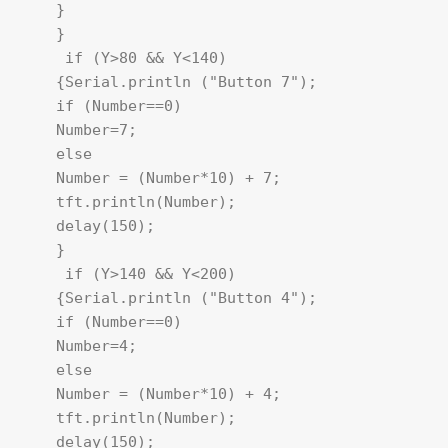
    }

    }

     if (Y>80 && Y<140)

    {Serial.println ("Button 7");

    if (Number==0)

    Number=7;

    else

    Number = (Number*10) + 7; 

    tft.println(Number); 

    delay(150);

    }

     if (Y>140 && Y<200) 

    {Serial.println ("Button 4"); 

    if (Number==0)

    Number=4;

    else

    Number = (Number*10) + 4; 

    tft.println(Number); 

    delay(150);
