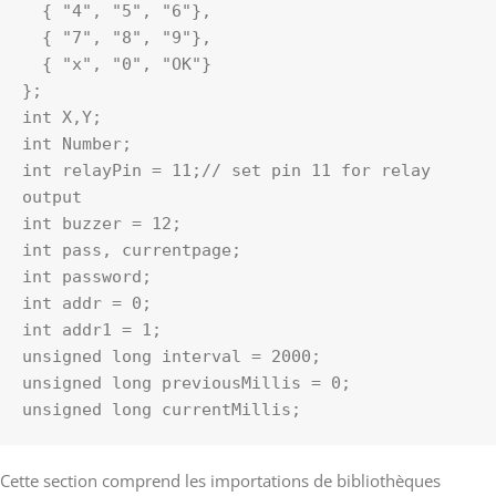
  { "4", "5", "6"},

  { "7", "8", "9"},

  { "x", "0", "OK"}

};

int X,Y;

int Number;

int relayPin = 11;// set pin 11 for relay 
output

int buzzer = 12;

int pass, currentpage;

int password;

int addr = 0;

int addr1 = 1;

unsigned long interval = 2000;

unsigned long previousMillis = 0;

unsigned long currentMillis;
Cette section comprend les importations de bibliothèques