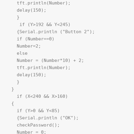
    tft.println(Number); 

    delay(150);

    }

     if (Y>192 && Y<245)

    {Serial.println ("Button 2");

    if (Number==0)

    Number=2;

    else

    Number = (Number*10) + 2; 

    tft.println(Number); 

    delay(150);

    }   

  }

    if (X<240 && X>160) 

  {

    if (Y>0 && Y<85)

    {Serial.println ("OK"); 

    checkPassword();

    Number = 0;
