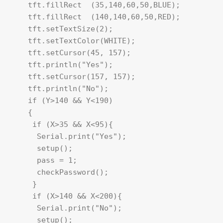
    tft.fillRect  (35,140,60,50,BLUE);

    tft.fillRect  (140,140,60,50,RED);

    tft.setTextSize(2);

    tft.setTextColor(WHITE);

    tft.setCursor(45, 157);

    tft.println("Yes"); 

    tft.setCursor(157, 157);

    tft.println("No"); 

    if (Y>140 && Y<190) 

    {

     if (X>35 && X<95){

      Serial.print("Yes");

      setup();

      pass = 1;

      checkPassword();

     }

     if (X>140 && X<200){

      Serial.print("No");

      setup();
