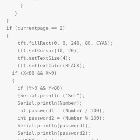
     }    

   }

}

if (currentpage == 2)

{

    tft.fillRect(0, 0, 240, 80, CYAN);  

    tft.setCursor(10, 20);

    tft.setTextSize(4);

    tft.setTextColor(BLACK);

  if (X<80 && X>0) 

  {

    if (Y>0 && Y<80) 

    {Serial.println ("Set");

    Serial.println(Number);

    int password1 = (Number / 100); 

    int password2 = (Number % 100); 

    Serial.println(password1);

    Serial.println(password2);
