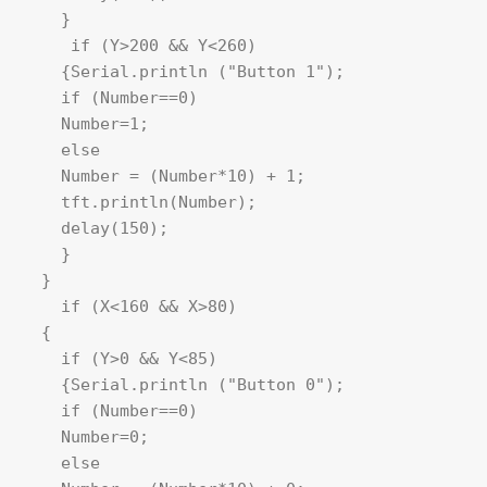
    }

     if (Y>200 && Y<260) 

    {Serial.println ("Button 1");

    if (Number==0)

    Number=1;

    else

    Number = (Number*10) + 1;

    tft.println(Number); 

    delay(150);

    } 

  }

    if (X<160 && X>80) 

  {

    if (Y>0 && Y<85)

    {Serial.println ("Button 0"); 

    if (Number==0)

    Number=0;

    else
