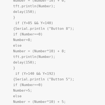
    Number = (Number*10) + 0; 

    tft.println(Number); 

    delay(150);

    }

     if (Y>85 && Y<140)

    {Serial.println ("Button 8"); 

    if (Number==0)

    Number=8;

    else

    Number = (Number*10) + 8; 

    tft.println(Number); 

    delay(150);

    }

     if (Y>140 && Y<192)

    {Serial.println ("Button 5");

    if (Number==0)

    Number=5;

    else

    Number = (Number*10) + 5; 
