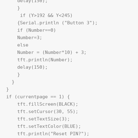
    delay(150);

    }

     if (Y>192 && Y<245)

    {Serial.println ("Button 3");

    if (Number==0)

    Number=3;

    else

    Number = (Number*10) + 3; 

    tft.println(Number); 

    delay(150);

    }   

  }

}

if (currentpage == 1) {

    tft.fillScreen(BLACK);

    tft.setCursor(30, 55);

    tft.setTextSize(3);

    tft.setTextColor(BLUE);

    tft.println("Reset PIN?");
