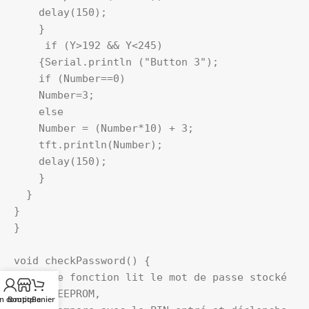
    delay(150);

    }

     if (Y>192 && Y<245)

    {Serial.println ("Button 3");

    if (Number==0)

    Number=3;

    else

    Number = (Number*10) + 3; 

    tft.println(Number); 

    delay(150);

    }   

  }

}

}

void checkPassword() {

// Cette fonction lit le mot de passe stocké 
dans l'EEPROM,

n compte
Boutique
Panier