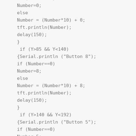
    Number=0;

    else

    Number = (Number*10) + 0; 

    tft.println(Number); 

    delay(150);

    }

     if (Y>85 && Y<140)

    {Serial.println ("Button 8"); 

    if (Number==0)

    Number=8;

    else

    Number = (Number*10) + 8; 

    tft.println(Number); 

    delay(150);

    }

     if (Y>140 && Y<192)

    {Serial.println ("Button 5");

    if (Number==0)
