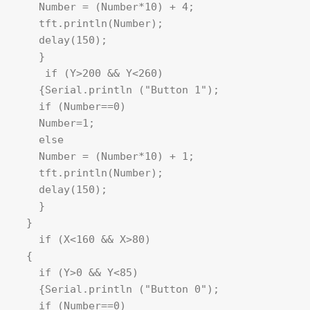
    Number = (Number*10) + 4; 

    tft.println(Number); 

    delay(150);

    }

     if (Y>200 && Y<260) 

    {Serial.println ("Button 1");

    if (Number==0)

    Number=1;

    else

    Number = (Number*10) + 1; 

    tft.println(Number); 

    delay(150);

    } 

  }

    if (X<160 && X>80) 

  {

    if (Y>0 && Y<85)

    {Serial.println ("Button 0"); 

    if (Number==0)
